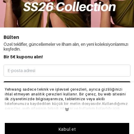
Bülten
Özel teklifler, güncellemeler ve ilham alın, en yeni koleksiyonlarımızı
keşfedin.
Bir 5€ kuponu alın!
ABONE OLMAK
Yehwang sadece teknik ve işlevsel çerezleri, ayrıca gizliliğinizi
ihlal etmeyen analitik çerezleri kullanır. Bir çerez, bu web sitesini
ilk ziyaretinizde bilgisayarınıza, tabletinize veya akıllı
telefonunuza kaydedilen küçük bir metin dosyasıdır.Kullandığımız
BILGI
çerezler, web sitesinin teknik işleyişi ve kullanım kolaylığı için
gereklidir. Web sitesinin düzgün bir şekilde çalışmasını sağlar ve
tercih ettiğiniz ayarları hatırlar. Ayrıca web sitemizi optimize
etmemize olanak tanır.Yehwang'da iyi bir tarama ve alışveriş
GENEL
deneyimi yaşamanızı sağlamak için çerezlerin toplanmasını ve
Kabul et
kullanılmasını kabul etmenizi öneririz. Çerezlerden çıkış