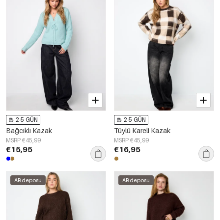
2-5 GÜN
2-5 GÜN
Bağcıklı Kazak
Tüylü Kareli Kazak
MSRP €45,99
MSRP €45,99
€15,95
€16,95
AB deposu
AB deposu