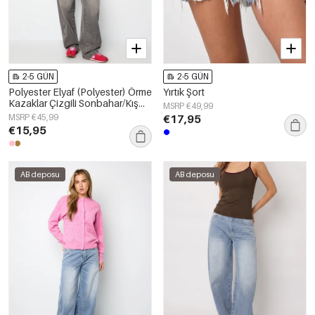
2-5 GÜN
2-5 GÜN
Polyester Elyaf (Polyester) Örme
Yırtık Şort
Kazaklar Çizgili Sonbahar/Kış
MSRP €49,99
Giysileri
MSRP €45,99
€17,95
€15,95
AB deposu
AB deposu