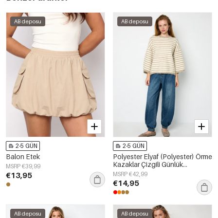
AB deposu
AB deposu
2-5 GÜN
2-5 GÜN
Balon Etek
Polyester Elyaf (Polyester) Örme
Kazaklar Çizgili Günlük
MSRP €39,99
Sonbahar/Kış Giysileri
€13,95
MSRP €42,99
€14,95
AB deposu
AB deposu