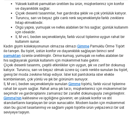
Yüksek kaliteli pamuktan üretilen bu ürün, müşterileriniz için konfor
ve dayanıklılık sağlar.
Çiçek desenli tasarımlar, her gardıroba şıklık ve çok yönlülük katıyor.
Turuncu, sarı ve beyaz gibi canlı renk seçenekleriyle farklı zevklere
hitap etmektedir.
Örgü yapısı, yumuşak ve nefes alabilen bir his sağlar; günlük kullanım
için idealdir.
S, M ve L beden seçenekleriyle, farklı vücut tiplerine uygun rahat bir
kullanım sunar.
Kadın giyim koleksiyonunun olmazsa olmazı
Gimme
Pamuklu Örme Tişört
ile tanışın. Bu tişört, üstün konfor ve dayanıklılık sağlayan birinci sınıf
pamuktan
özenle üretilmiştir. Örme kumaş, yumuşak ve nefes alabilen bir
his sağlayarak günlük kullanım için mükemmel hale getirir.
Çiçek desenli tasarımı, çeşitli etkinlikler için uygun, şık ve zarif bir dokunuş
katıyor. Turuncu, sarı ve beyaz olmak üzere üç canlı renkte sunulan bu tişört,
geniş bir moda zevkine hitap ediyor. İster kot pantolonla ister etekle
kombinlensin, çok yönlü ve şık bir görünüm sunuyor.
S, M ve L beden seçenekleriyle sunulan
Gimme
tişörtü, farklı vücut tiplerine
rahat bir uyum sağlar. Rahat ama şık tarzı, müşterileriniz için mükemmel bir
seçimdir ve gardıroplarını zamansız bir zarafet dokunuşuyla zenginleştirir.
Gimme'nin
kalitesine ve işçiliğine güvenin; en yüksek konfor ve stil
standartlarını karşılayan bir ürün sunacaktır. Modern kadın için mükemmel
olan bu güzel tasarlanmış ve sağlam yapılı tişörtle ürün yelpazenizi bir üst
seviyeye taşıyın.