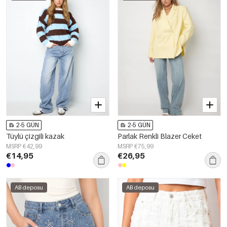
2-5 GÜN
2-5 GÜN
Tüylü çizgili kazak
Parlak Renkli Blazer Ceket
MSRP €42,99
MSRP €75,99
€14,95
€26,95
AB deposu
AB deposu