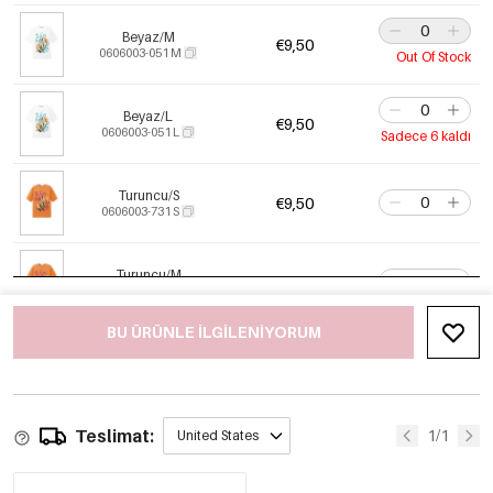
Beyaz/M
€9,50
0606003-051 M
Out Of Stock
Beyaz/L
€9,50
0606003-051 L
Sadece 6 kaldı
Turuncu/S
€9,50
0606003-731 S
Turuncu/M
€9,50
0606003-731 M
BU ÜRÜNLE ILGILENIYORUM
Turuncu/L
€9,50
0606003-731 L
Teslimat:
Sarı/S
1/1
United States
€9,50
0606003-431 S