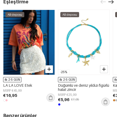
Eşleştirme
AB deposu
AB deposu
-25%
2-5 GÜN
2-5 GÜN
LA LA LOVE Etek
Düğümlü ve deniz yıldızı figürlü
Ka
halat zincir
MSRP €45,99
MS
€16,95
MSRP €25,99
€
€5,96
€7,95
Benzer ürünler