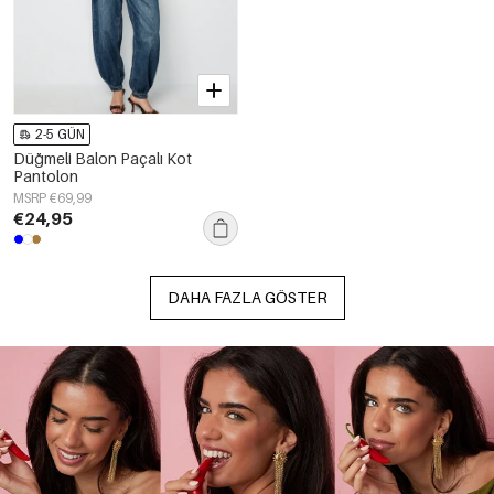
2-5 GÜN
Düğmeli Balon Paçalı Kot
Pantolon
MSRP €69,99
€24,95
DAHA FAZLA GÖSTER