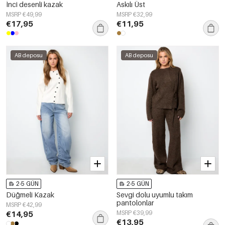
İnci desenli kazak
Askılı Üst
MSRP €49,99
MSRP €32,99
€17,95
€11,95
AB deposu
AB deposu
2-5 GÜN
2-5 GÜN
Düğmeli Kazak
Sevgi dolu uyumlu takım
pantolonlar
MSRP €42,99
€14,95
MSRP €39,99
€13,95