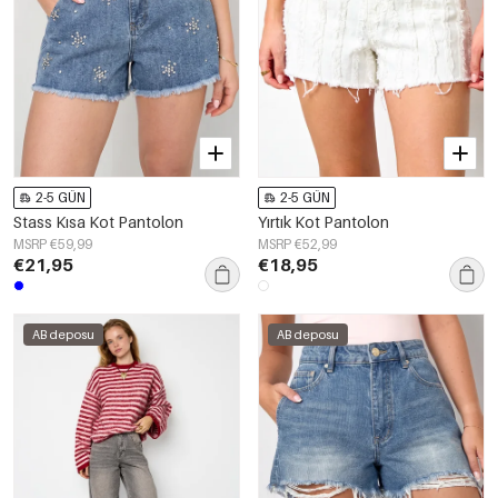
2-5 GÜN
2-5 GÜN
Stass Kısa Kot Pantolon
Yırtık Kot Pantolon
MSRP €59,99
MSRP €52,99
€21,95
€18,95
AB deposu
AB deposu