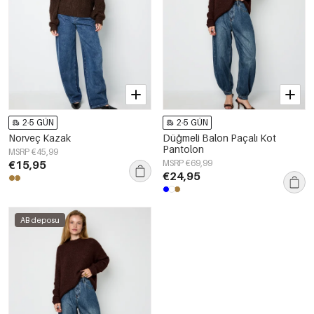
2-5 GÜN
2-5 GÜN
Norveç Kazak
Düğmeli Balon Paçalı Kot
Pantolon
MSRP €45,99
€15,95
MSRP €69,99
€24,95
AB deposu