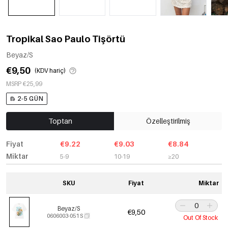
Tropikal Sao Paulo Tişörtü
Beyaz/S
€9,50
(KDV hariç)
MSRP €25,99
2-5 GÜN
Toptan
Özelleştirilmiş
Fiyat
€9.22
€9.03
€8.84
Miktar
5-9
10-19
≥20
SKU
Fiyat
Miktar
Beyaz/S
€9,50
0606003-051 S
Out Of Stock