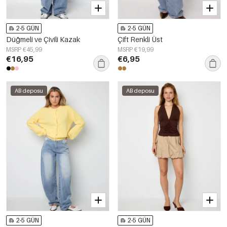
2-5 GÜN
2-5 GÜN
Düğmeli ve Çivili Kazak
Çift Renkli Üst
MSRP €45,99
MSRP €19,99
€16,95
€6,95
AB deposu
AB deposu
2-5 GÜN
2-5 GÜN