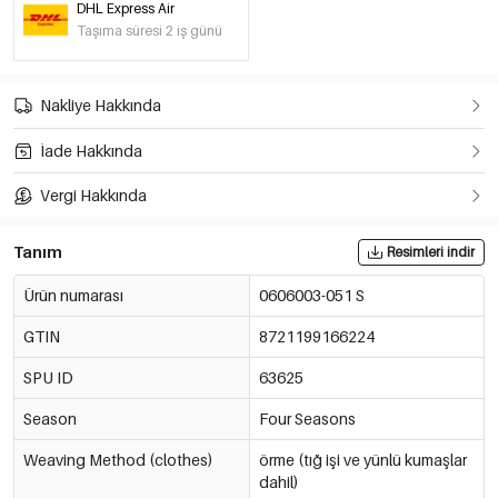
DHL Express Air
Sarı/M
€9,50
Taşıma süresi 2 iş günü
0606003-431 M
Sarı/L
Nakliye Hakkında
€9,50
0606003-431 L
İade Hakkında
Vergi Hakkında
Tanım
Resimleri indir
Ürün numarası
0606003-051 S
GTIN
8721199166224
SPU ID
63625
Season
Four Seasons
Weaving Method (clothes)
örme (tığ işi ve yünlü kumaşlar
dahil)