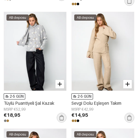
AB deposu
AB deposu
2-5 GÜN
2-5 GÜN
Tüylü Puantiyeli Şal Kazak
Sevgi Dolu Eşleşen Takım
MSRP €52,99
MSRP €42,99
€18,95
€14,95
AB deposu
AB deposu