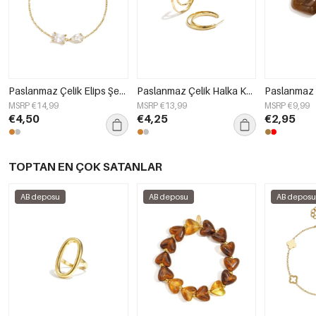
Paslanmaz Çelik Elips Şekilli Sade Günlük Seri Kadın Takıları
Paslanmaz Çelik Halka Küpe, Yuvarlak, Sade, Günlük Kullanım İçin, Sade Seri, Kadın Takıları
MSRP €14,99
MSRP €13,99
MSRP €9,99
€4,50
€4,25
€2,95
TOPTAN EN ÇOK SATANLAR
AB deposu
AB deposu
AB depos