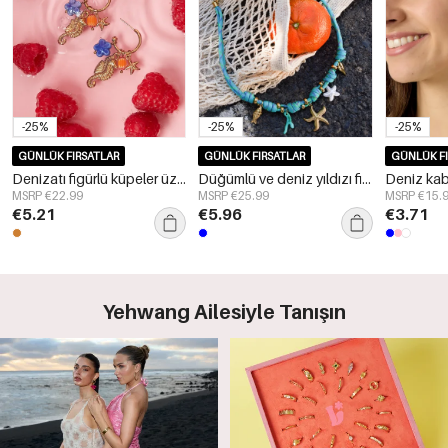
-25%
-25%
-25%
GÜNLÜK FIRSATLAR
GÜNLÜK FIRSATLAR
GÜNLÜK FI
Denizatı figürlü küpeler üzerinde çeşitli takılar bulunmaktadır.
Düğümlü ve deniz yıldızı figürlü halat zincir
MSRP €22.99
MSRP €25.99
MSRP €15.
€5.21
€5.96
€3.71
Yehwang Ailesiyle Tanışın