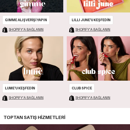
GIMME ALIŞVERİŞİ YAPIN
LILLI JUNE'U KEŞFEDİN
SHOPIFY'A BAĞLANIN
SHOPIFY'A BAĞLANIN
LUME'U KEŞFEDİN
CLUB SPICE
SHOPIFY'A BAĞLANIN
SHOPIFY'A BAĞLANIN
TOPTAN SATIŞ HİZMETLERİ