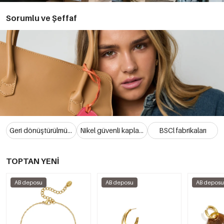
Sorumlu ve Şeffaf
Geri dönüştürülmüş pirinç
Nikel güvenli kaplama
BSCl fabrikaları
TOPTAN YENİ
AB deposu
AB deposu
AB depos