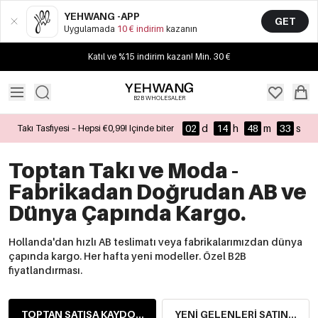
YEHWANG -APP
GET
Uygulamada
10 € indirim
kazanın
Katıl ve %15 indirim kazan! Min. 30 €
B2B WHOLESALER
02
d
14
h
48
m
31
s
Takı Tasfiyesi – Hepsi €0,99! Içinde biter
Toptan Takı ve Moda -
Fabrikadan Doğrudan AB ve
Dünya Çapında Kargo.
Hollanda'dan hızlı AB teslimatı veya fabrikalarımızdan dünya
çapında kargo. Her hafta yeni modeller. Özel B2B
fiyatlandırması.
TOPTAN SATIŞA KAYDOLUN
YENI GELENLERI SATIN ALIN