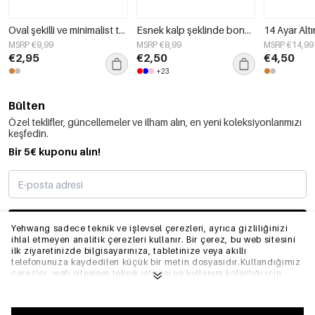
Oval şekilli ve minimalist tasarımlı dikkat çekici yüzük.
Esnek kalp şeklinde boncuklu bileklik
MSRP €9,99
MSRP €8,99
MSRP €14,99
€2,95
€2,50
€4,50
+23
Bülten
Özel teklifler, güncellemeler ve ilham alın, en yeni koleksiyonlarımızı
keşfedin.
Bir 5€ kuponu alın!
ABONE OLMAK
Yehwang sadece teknik ve işlevsel çerezleri, ayrıca gizliliğinizi
ihlal etmeyen analitik çerezleri kullanır. Bir çerez, bu web sitesini
ilk ziyaretinizde bilgisayarınıza, tabletinize veya akıllı
telefonunuza kaydedilen küçük bir metin dosyasıdır.Kullandığımız
BILGI
çerezler, web sitesinin teknik işleyişi ve kullanım kolaylığı için
gereklidir. Web sitesinin düzgün bir şekilde çalışmasını sağlar ve
tercih ettiğiniz ayarları hatırlar. Ayrıca web sitemizi optimize
etmemize olanak tanır.Yehwang'da iyi bir tarama ve alışveriş