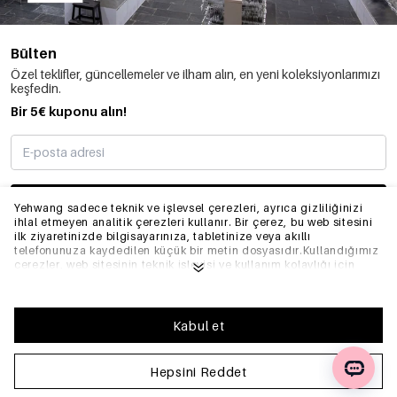
Bülten
Özel teklifler, güncellemeler ve ilham alın, en yeni koleksiyonlarımızı
keşfedin.
Bir 5€ kuponu alın!
ABONE OLMAK
Yehwang sadece teknik ve işlevsel çerezleri, ayrıca gizliliğinizi
ihlal etmeyen analitik çerezleri kullanır. Bir çerez, bu web sitesini
ilk ziyaretinizde bilgisayarınıza, tabletinize veya akıllı
telefonunuza kaydedilen küçük bir metin dosyasıdır.Kullandığımız
BILGI
çerezler, web sitesinin teknik işleyişi ve kullanım kolaylığı için
gereklidir. Web sitesinin düzgün bir şekilde çalışmasını sağlar ve
tercih ettiğiniz ayarları hatırlar. Ayrıca web sitemizi optimize
etmemize olanak tanır.Yehwang'da iyi bir tarama ve alışveriş
GENEL
deneyimi yaşamanızı sağlamak için çerezlerin toplanmasını ve
Kabul et
kullanılmasını kabul etmenizi öneririz. Çerezlerden çıkış
yapabilirsiniz, böylece internet tarayıcınızın ayarlarını
düzenleyerek artık çerezleri kaydetmez. Ayrıca, tarayıcınızın
Hepsini Reddet
SSS
ayarları aracılığıyla önceden kaydedilen tüm bilgileri de
silebilirsiniz. Daha fazla bilgi için lütfen
Gizlilik Politikası'na