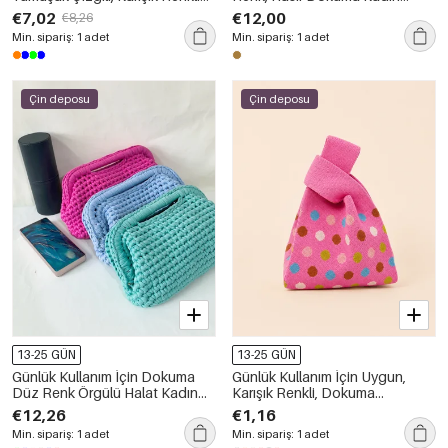
Havlu Kumaştan Kadın Kare
Trapez Çanta
€7,02
€12,00
€8,26
Çanta
Min. sipariş: 1 adet
Min. sipariş: 1 adet
Çin deposu
Çin deposu
13-25 GÜN
13-25 GÜN
Günlük Kullanım İçin Dokuma
Günlük Kullanım İçin Uygun,
Düz Renk Örgülü Halat Kadın
Karışık Renkli, Dokuma
Yastık Çantası
Puantiyeli Polyester Kadın Kare
€12,26
€1,16
Çanta
Min. sipariş: 1 adet
Min. sipariş: 1 adet