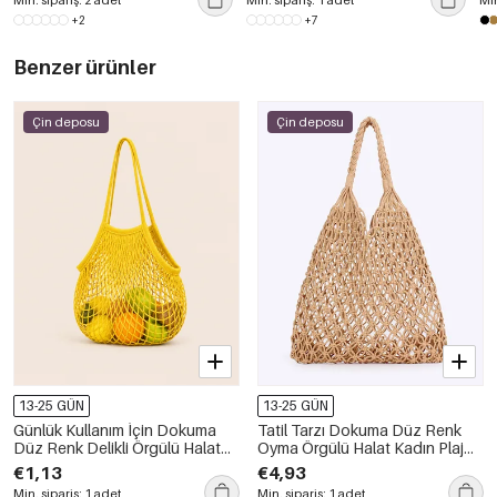
Min. sipariş: 2 adet
Min. sipariş: 1 adet
Min
+2
+7
Benzer ürünler
Çin deposu
Çin deposu
13-25 GÜN
13-25 GÜN
Günlük Kullanım İçin Dokuma
Tatil Tarzı Dokuma Düz Renk
Düz Renk Delikli Örgülü Halat
Oyma Örgülü Halat Kadın Plaj
Kadın Yuvarlak Çanta
Çantası
€1,13
€4,93
Min. sipariş: 1 adet
Min. sipariş: 1 adet