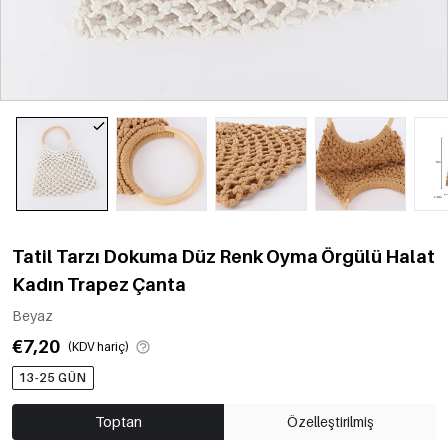
Tatil Tarzı Dokuma Düz Renk Oyma Örgülü Halat
Kadın Trapez Çanta
Beyaz
€7,20
(KDV hariç)
13-25 GÜN
Toptan
Özelleştirilmiş