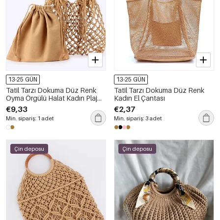
13-25 GÜN
13-25 GÜN
Tatil Tarzı Dokuma Düz Renk
Tatil Tarzı Dokuma Düz Renk
Oyma Örgülü Halat Kadın Plaj
Kadın El Çantası
Çantası
€9,33
€2,37
Min. sipariş: 1 adet
Min. sipariş: 3 adet
Çin deposu
Çin deposu