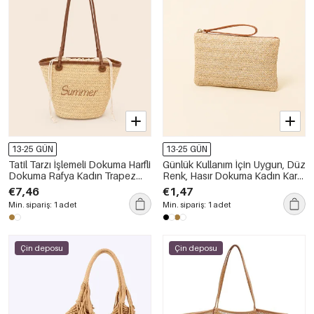
13-25 GÜN
13-25 GÜN
Tatil Tarzı İşlemeli Dokuma Harfli
Günlük Kullanım İçin Uygun, Düz
Dokuma Rafya Kadın Trapez
Renk, Hasır Dokuma Kadın Kare
Çanta
Çanta
€7,46
€1,47
Min. sipariş: 1 adet
Min. sipariş: 1 adet
Çin deposu
Çin deposu