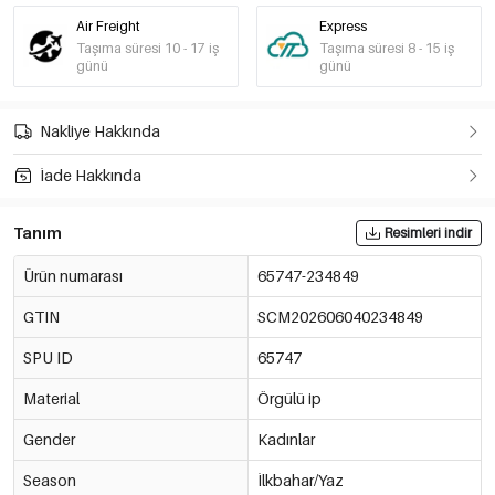
Air Freight
Express
Taşıma süresi 10 - 17 iş
Taşıma süresi 8 - 15 iş
günü
günü
Nakliye Hakkında
İade Hakkında
Tanım
Resimleri indir
Ürün numarası
65747-234849
GTIN
SCM202606040234849
SPU ID
65747
Material
Örgülü ip
Gender
Kadınlar
Season
İlkbahar/Yaz