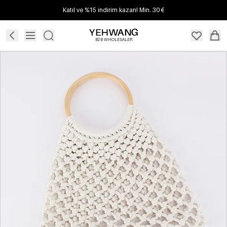
Katıl ve %15 indirim kazan! Min. 30 €
B2B WHOLESALER