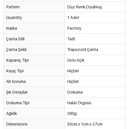
Pattern
Düz Renk,Oyulmuş
Quantity
1 Adet
marka
Factory
Çanta Stili
Tatil
Çanta Şekli
Trapezoid Çanta
Kapanış Tipi
Üstü Açık
Kayış Tipi
Hiçbiri
Alt Koruma
Hiçbiri
Şık Detaylar
Dokuma
Dokuma Tipi
Halat Örgüsü
Ağırlık
260g
Dimensions
33cm x 1cm x 27cm