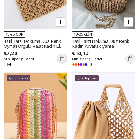
13-25 GÜN
13-25 GÜN
Tatil Tarzı Dokuma Düz Renk
Tatil Tarzı Dokuma Düz Renk
Oymalı Örgülü Halat Kadın El
Kadın Yuvarlak Çanta
Çantası
€7,20
€18,13
Min. sipariş: 1 adet
Min. sipariş: 1 adet
+3
Çin deposu
Çin deposu