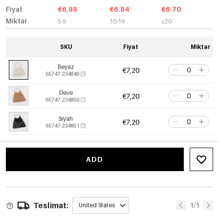
Fiyat
€6.98
€6.84
€6.70
Miktar
5-9
10-19
≥20
SKU
Fiyat
Miktar
Beyaz
€7,20
65747-234849
Deve
€7,20
65747-234850
Siyah
€7,20
65747-234851
ADD
Teslimat:
1/1
United States