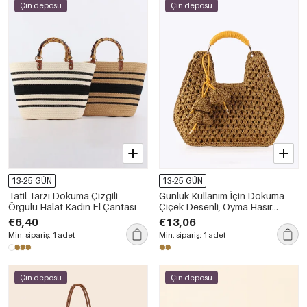
Çin deposu
Çin deposu
13-25 GÜN
13-25 GÜN
Tatil Tarzı Dokuma Çizgili
Günlük Kullanım İçin Dokuma
Örgülü Halat Kadın El Çantası
Çiçek Desenli, Oyma Hasır
Kadın Trapez Çanta
€6,40
€13,06
Min. sipariş: 1 adet
Min. sipariş: 1 adet
Çin deposu
Çin deposu