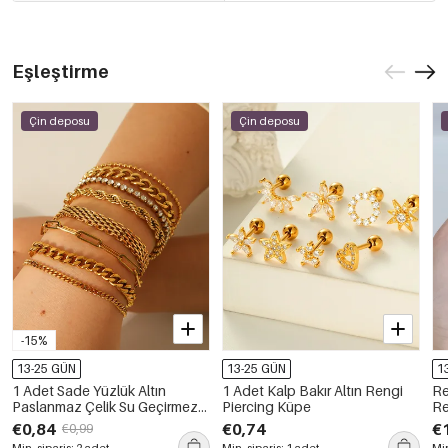
Eşleştirme
Çin deposu
Çin deposu
-15%
13-25 GÜN
13-25 GÜN
1
1 Adet Sade Yüzlük Altın
1 Adet Kalp Bakır Altın Rengi
Re
Paslanmaz Çelik Su Geçirmez
Piercing Küpe
Re
Kadın Bileklik
Se
€0,84
€0,74
€
€0,99