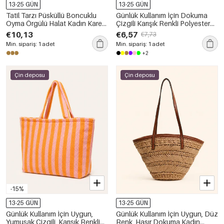
13-25 GÜN
13-25 GÜN
Tatil Tarzı Püsküllü Boncuklu
Günlük Kullanım İçin Dokuma
Oyma Örgülü Halat Kadın Kare
Çizgili Karışık Renkli Polyester
Çanta
Kadın El Çantası
€10,13
€6,57
€7,73
Min. sipariş: 1 adet
Min. sipariş: 1 adet
+2
Çin deposu
Çin deposu
-15%
13-25 GÜN
13-25 GÜN
Günlük Kullanım İçin Uygun,
Günlük Kullanım İçin Uygun, Düz
Yumuşak Çizgili, Karışık Renkli
Renk, Hasır Dokuma Kadın