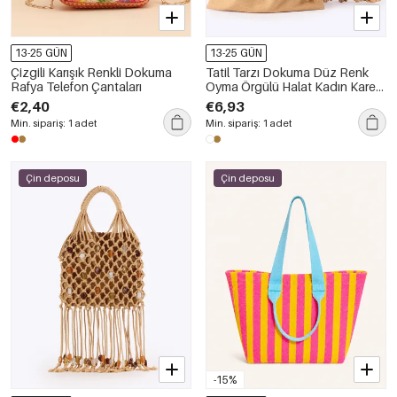
13-25 GÜN
13-25 GÜN
Çizgili Karışık Renkli Dokuma
Tatil Tarzı Dokuma Düz Renk
Rafya Telefon Çantaları
Oyma Örgülü Halat Kadın Kare
Çanta
€2,40
€6,93
Min. sipariş: 1 adet
Min. sipariş: 1 adet
Çin deposu
Çin deposu
-15%