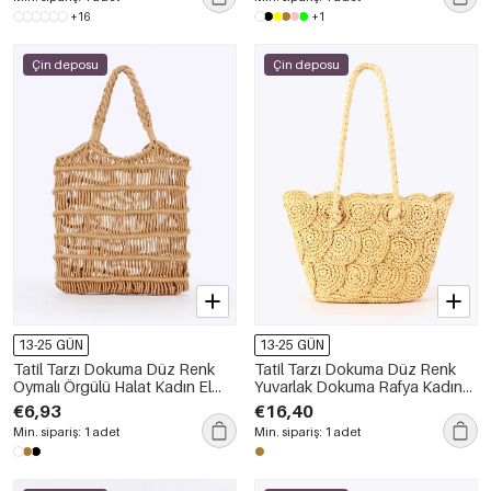
+16
+1
Çin deposu
Çin deposu
13-25 GÜN
13-25 GÜN
Tatil Tarzı Dokuma Düz Renk
Tatil Tarzı Dokuma Düz Renk
Oymalı Örgülü Halat Kadın El
Yuvarlak Dokuma Rafya Kadın
Çantası
Trapez Çanta
€6,93
€16,40
Min. sipariş: 1 adet
Min. sipariş: 1 adet