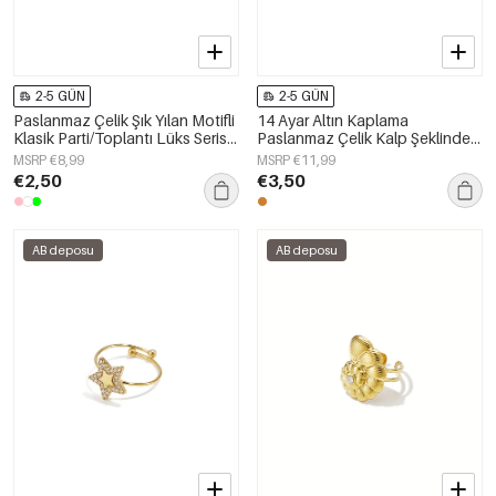
2-5 GÜN
2-5 GÜN
Paslanmaz Çelik Şık Yılan Motifli
14 Ayar Altın Kaplama
Klasik Parti/Toplantı Lüks Serisi
Paslanmaz Çelik Kalp Şeklinde
Kadın Takıları
Şık Yüzükler, Sade Günlük
MSRP €8,99
MSRP €11,99
Kullanım İçin, Kadın Takıları
€2,50
€3,50
AB deposu
AB deposu