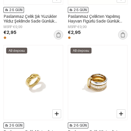
2-5 GÜN
2-5 GÜN
Paslanmaz Çelik Şık Yüzükler
Paslanmaz Çelikten Yapılmış
Yıldız Şeklinde Sade Günlük
Hayvan Figürlü Sade Günlük
Kullanım İçin Basit Seri Kadın
Kullanım İçin Şık Yüzükler Kadın
MSRP €9,99
MSRP €9,99
Takıları
Takıları
€2,95
€2,95
AB deposu
AB deposu
2-5 GÜN
2-5 GÜN