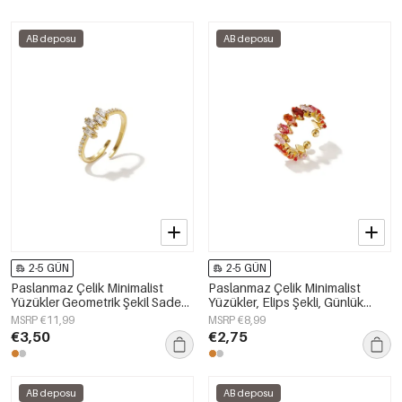
AB deposu
AB deposu
2-5 GÜN
2-5 GÜN
Paslanmaz Çelik Minimalist
Paslanmaz Çelik Minimalist
Yüzükler Geometrik Şekil Sade
Yüzükler, Elips Şekli, Günlük
Günlük Basit Seri Kadın Takıları
Kullanım İçin Sade Seri, Kadın
MSRP €11,99
MSRP €8,99
Takıları
€3,50
€2,75
AB deposu
AB deposu