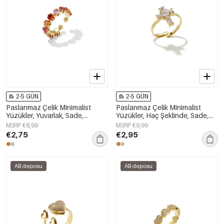
2-5 GÜN
2-5 GÜN
Paslanmaz Çelik Minimalist
Paslanmaz Çelik Minimalist
Yüzükler, Yuvarlak, Sade,
Yüzükler, Haç Şeklinde, Sade,
Günlük, Basit Seri, Kadın Takıları
Günlük Kullanım İçin, Basit Seri,
MSRP €8,99
MSRP €9,99
Kadın Takıları
€2,75
€2,95
AB deposu
AB deposu