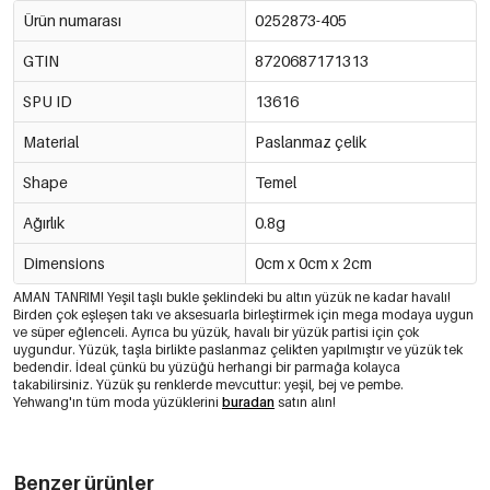
Ürün numarası
0252873-405
GTIN
8720687171313
SPU ID
13616
Material
Paslanmaz çelik
Shape
Temel
Ağırlık
0.8g
Dimensions
0cm x 0cm x 2cm
AMAN TANRIM! Yeşil taşlı bukle şeklindeki bu altın yüzük ne kadar havalı!
Birden çok eşleşen takı ve aksesuarla birleştirmek için mega modaya uygun
ve süper eğlenceli. Ayrıca bu yüzük, havalı bir yüzük partisi için çok
uygundur. Yüzük, taşla birlikte paslanmaz çelikten yapılmıştır ve yüzük tek
bedendir. İdeal çünkü bu yüzüğü herhangi bir parmağa kolayca
takabilirsiniz. Yüzük şu renklerde mevcuttur: yeşil, bej ve pembe.
Yehwang'ın tüm moda yüzüklerini
buradan
satın alın!
Benzer ürünler