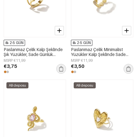
2-5 GÜN
2-5 GÜN
Paslanmaz Çelik Kalp Şeklinde
Paslanmaz Çelik Minimalist
Şık Yüzükler, Sade Günlük
Yüzükler Kalp Şeklinde Sade
Kullanım İçin Basit Seri, Kadın
Günlük Şıklık Serisi Kadın Takıları
MSRP €11,99
MSRP €11,99
Takıları
€3,75
€3,50
AB deposu
AB deposu