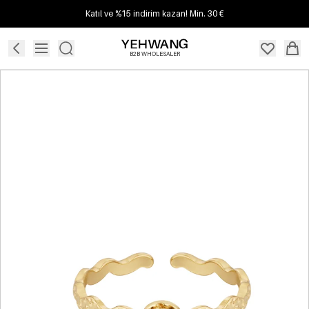
Katıl ve %15 indirim kazan! Min. 30 €
B2B WHOLESALER