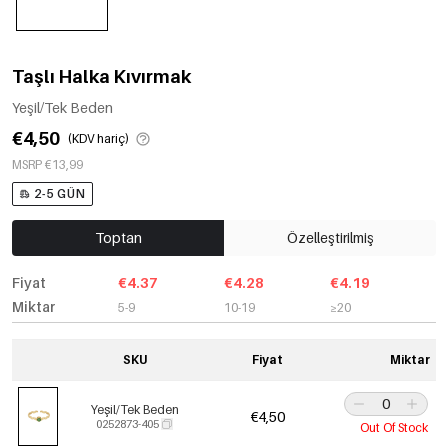
Taşlı Halka Kıvırmak
Yeşil/Tek Beden
€4,50
(KDV hariç)
MSRP €13,99
2-5 GÜN
Toptan
Özelleştirilmiş
Fiyat
€4.37
€4.28
€4.19
Miktar
5-9
10-19
≥20
SKU
Fiyat
Miktar
Yeşil/Tek Beden
€4,50
0252873-405
Out Of Stock