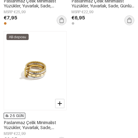
Paslanmaz Çelik Minimalist
Paslanmaz Çelik Minimalist
Yüzükler, Yuvarlak, Sade,
Yüzükler, Yuvarlak, Sade, Günlük
Günlük, Basit Seri, Kadın Takıları
Kullanım İçin, Basit Seri, Kadın
MSRP €25,99
MSRP €22,99
Takıları
€7,95
€6,95
AB deposu
2-5 GÜN
Paslanmaz Çelik Minimalist
Yüzükler, Yuvarlak, Sade,
Günlük, Basit Seri, Kadın Takıları
MSRP €22,99