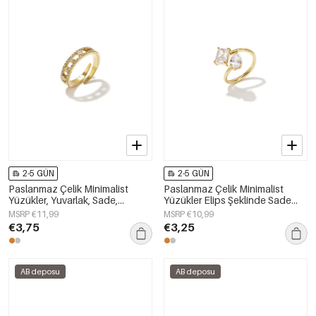
2-5 GÜN
2-5 GÜN
Paslanmaz Çelik Minimalist
Paslanmaz Çelik Minimalist
Yüzükler, Yuvarlak, Sade,
Yüzükler Elips Şeklinde Sade
Günlük, Basit Seri, Kadın Takıları
Günlük Kullanım İçin Sade Seri
MSRP €11,99
MSRP €10,99
Kadın Takıları
€3,75
€3,25
AB deposu
AB deposu