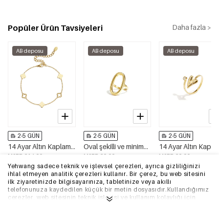
Popüler Ürün Tavsiyeleri
Daha fazla >
AB deposu
AB deposu
AB deposu
2-5 GÜN
2-5 GÜN
2-5 GÜN
14 Ayar Altın Kaplama Paslanmaz Çelik Charm Bileklik, Yonca Motifli, Sade, Günlük Kullanım İçin, Kadın Takıları
Oval şekilli ve minimalist tasarımlı dikkat çekici yüzük.
MSRP €14,99
MSRP €9,99
MSRP €9,99
€4,50
€2,95
€2,95
Yehwang sadece teknik ve işlevsel çerezleri, ayrıca gizliliğinizi
ihlal etmeyen analitik çerezleri kullanır. Bir çerez, bu web sitesini
ilk ziyaretinizde bilgisayarınıza, tabletinize veya akıllı
telefonunuza kaydedilen küçük bir metin dosyasıdır.Kullandığımız
çerezler, web sitesinin teknik işleyişi ve kullanım kolaylığı için
gereklidir. Web sitesinin düzgün bir şekilde çalışmasını sağlar ve
tercih ettiğiniz ayarları hatırlar. Ayrıca web sitemizi optimize