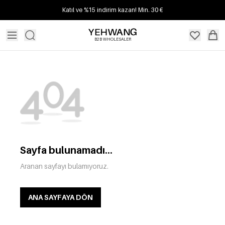
Katıl ve %15 indirim kazan! Min. 30 €
B2B WHOLESALER
Sayfa bulunamadı...
Aranan sayfayı bulamıyoruz.
ANA SAYFAYA DÖN