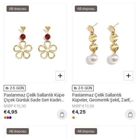
AB deposu
AB deposu
2-5 GÜN
2-5 GÜN
Paslanmaz Çelik Sallantılı Küpe
Paslanmaz Çelik Sallantılı
Çiçek Günlük Sade Seri Kadın
Küpeler, Geometrik Şekil, Zarif,
Takıları
Günlük, Sade Seri, Kadın Takıları
MSRP €15,99
MSRP €13,99
€4,95
€4,25
AB deposu
AB deposu