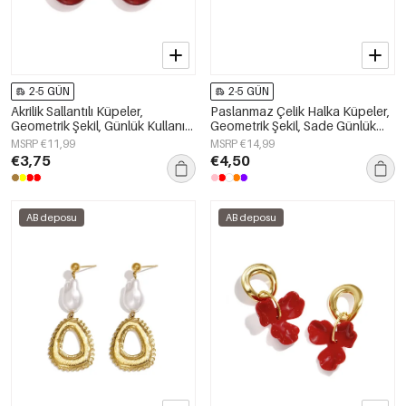
2-5 GÜN
2-5 GÜN
Akrilik Sallantılı Küpeler,
Paslanmaz Çelik Halka Küpeler,
Geometrik Şekil, Günlük Kullanım
Geometrik Şekil, Sade Günlük
İçin Sade Seri, Kadın Takıları
Seri, Kadın Takıları
MSRP €11,99
MSRP €14,99
€3,75
€4,50
AB deposu
AB deposu