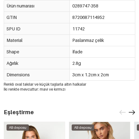
Ürün numarası
0289747-358
GTIN
8720687114952
SPU ID
11742
Material
Paslanmaz çelik
Shape
İfade
Ağırlık
2.8g
Dimensions
3cm x 1.2cm x 2cm
Renkli oval takılar ve küçük taşlarla altın halkalar
İki renkte mevcuttur: mavi ve kırmızı
Eşleştirme
AB deposu
AB deposu