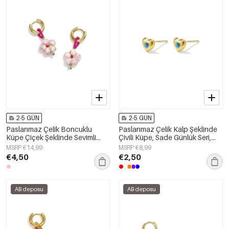
2-5 GÜN
2-5 GÜN
Paslanmaz Çelik Boncuklu
Paslanmaz Çelik Kalp Şeklinde
Küpe Çiçek Şeklinde Sevimli
Çivili Küpe, Sade Günlük Seri,
Sade Seri Kadın Takıları
Kadın Takıları
MSRP €14,99
MSRP €8,99
€4,50
€2,50
AB deposu
AB deposu