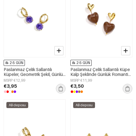
2-5 GÜN
2-5 GÜN
Paslanmaz Çelik Sallantılı
Paslanmaz Çelik Sallantılı Küpe
Küpeler, Geometrik Şekil, Günlük
Kalp Şeklinde Günlük Romantik
Kullanım İçin Sade Seri, Kadın
Seri Kadın Takıları
MSRP €12,99
MSRP €11,99
Takıları
€3,95
€3,50
AB deposu
AB deposu