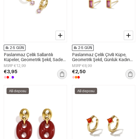
2-5 GÜN
2-5 GÜN
Paslanmaz Çelik Sallantılı
Paslanmaz Çelik Çivili Küpe,
Küpeler, Geometrik Şekil, Sade
Geometrik Şekil, Günlük Kadın
Günlük Seri, Kadın Takıları
Takısı
MSRP €12,99
MSRP €8,99
€3,95
€2,50
AB deposu
AB deposu