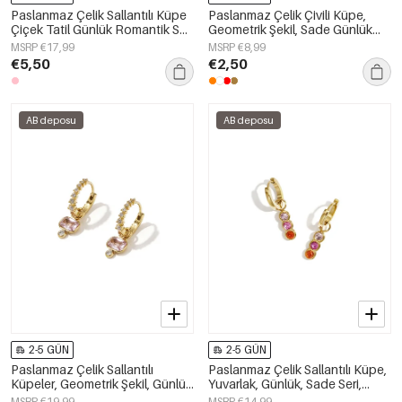
Paslanmaz Çelik Sallantılı Küpe
Paslanmaz Çelik Çivili Küpe,
Çiçek Tatil Günlük Romantik Seri
Geometrik Şekil, Sade Günlük
Kadın Takıları
Seri, Kadın Takıları
MSRP €17,99
MSRP €8,99
€5,50
€2,50
AB deposu
AB deposu
2-5 GÜN
2-5 GÜN
Paslanmaz Çelik Sallantılı
Paslanmaz Çelik Sallantılı Küpe,
Küpeler, Geometrik Şekil, Günlük
Yuvarlak, Günlük, Sade Seri,
Kullanım İçin Sade Seri, Kadın
Kadın Takıları
MSRP €19,99
MSRP €14,99