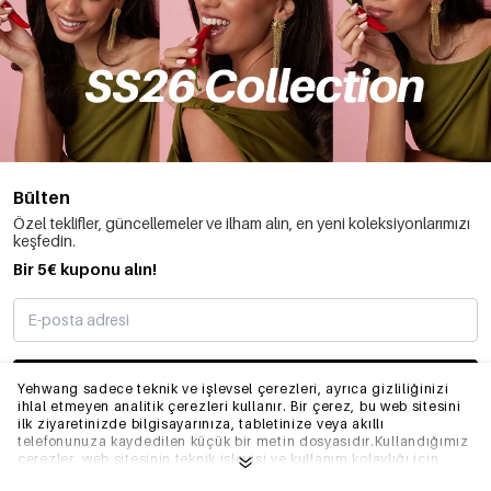
Bülten
Özel teklifler, güncellemeler ve ilham alın, en yeni koleksiyonlarımızı
keşfedin.
Bir 5€ kuponu alın!
ABONE OLMAK
Yehwang sadece teknik ve işlevsel çerezleri, ayrıca gizliliğinizi
ihlal etmeyen analitik çerezleri kullanır. Bir çerez, bu web sitesini
ilk ziyaretinizde bilgisayarınıza, tabletinize veya akıllı
telefonunuza kaydedilen küçük bir metin dosyasıdır.Kullandığımız
BILGI
çerezler, web sitesinin teknik işleyişi ve kullanım kolaylığı için
gereklidir. Web sitesinin düzgün bir şekilde çalışmasını sağlar ve