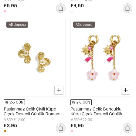
Takıları
€5,95
€4,50
AB deposu
AB deposu
2-5 GÜN
2-5 GÜN
Paslanmaz Çelik Çivili Küpe
Paslanmaz Çelik Boncuklu
Çiçek Desenli Günlük Romantik
Küpe Çiçek Desenli Günlük
Seri Kadın Takıları
Tatil/Plaj Romantik Serisi Kadın
MSRP €12,99
MSRP €22,99
Takıları
€3,95
€6,95