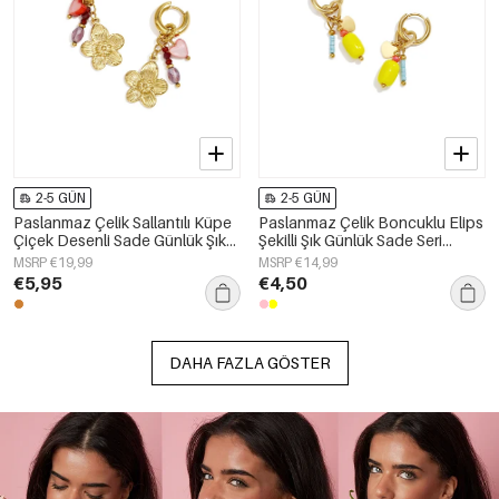
2-5 GÜN
2-5 GÜN
Paslanmaz Çelik Sallantılı Küpe
Paslanmaz Çelik Boncuklu Elips
Çiçek Desenli Sade Günlük Şık
Şekilli Şık Günlük Sade Seri
Seri Kadın Takıları
Kadın Takıları
MSRP €19,99
MSRP €14,99
€5,95
€4,50
DAHA FAZLA GÖSTER