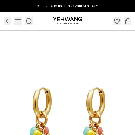
Katıl ve %15 indirim kazan! Min. 30 €
B2B WHOLESALER