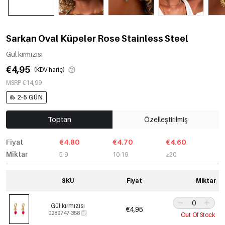
Sarkan Oval Küpeler Rose Stainless Steel
Gül kırmızısı
€4,95
(KDV hariç)
MSRP €14,99
2-5 GÜN
Toptan
Özelleştirilmiş
Fiyat
€4.80
€4.70
€4.60
Miktar
5-9
10-19
≥20
SKU
Fiyat
Miktar
Gül kırmızısı
€4,95
0289747-358
Out Of Stock