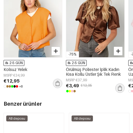
-75%
-
2-5 GÜN
2-5 GÜN
Kolsuz Yelek
Örülmüş Poliester İplik Kadın
Ör
Kısa Kollu Üstler Şık Tek Renk
Uz
MSRP €34,99
Re
€12,95
MSRP €37,99
MS
€3,49
€
€13,95
+8
Benzer ürünler
AB deposu
AB deposu