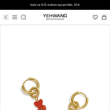
Katıl ve %15 indirim kazan! Min. 30 €
B2B WHOLESALER