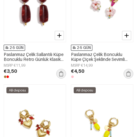
2-5 GÜN
2-5 GÜN
Paslanmaz Çelik Sallantılı Küpe
Paslanmaz Çelik Boncuklu
Boncuklu Retro Günlük Klasik
Küpe Çiçek Şeklinde Sevimli
Seri Kadın Takıları
Sade Seri Kadın Takıları
MSRP €11,99
MSRP €14,99
€3,50
€4,50
AB deposu
AB deposu