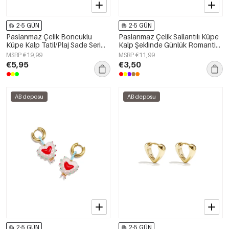
2-5 GÜN
2-5 GÜN
Paslanmaz Çelik Boncuklu
Paslanmaz Çelik Sallantılı Küpe
Küpe Kalp Tatil/Plaj Sade Seri
Kalp Şeklinde Günlük Romantik
Kadın Takıları
Seri Kadın Takıları
MSRP €19,99
MSRP €11,99
€5,95
€3,50
AB deposu
AB deposu
2-5 GÜN
2-5 GÜN