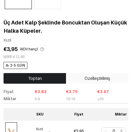
Üç Adet Kalp Şeklinde Boncuktan Oluşan Küçük
Halka Küpeler.
Kızıl
€3,95
(KDV hariç)
MSRP €12,99
2-5 GÜN
Toptan
Özelleştirilmiş
Fiyat
€3.83
€3.75
€3.67
Miktar
5-9
10-19
≥20
SKU
Fiyat
Miktar
Kızıl
€3,95