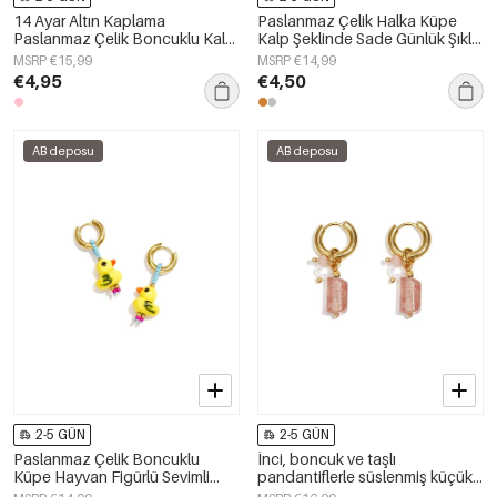
14 Ayar Altın Kaplama
Paslanmaz Çelik Halka Küpe
Paslanmaz Çelik Boncuklu Kalp
Kalp Şeklinde Sade Günlük Şıklık
Şeklinde Küpe, Sade Günlük
Serisi Kadın Takıları
MSRP €15,99
MSRP €14,99
Kullanım Serisi, Kadın Takıları
€4,95
€4,50
AB deposu
AB deposu
2-5 GÜN
2-5 GÜN
Paslanmaz Çelik Boncuklu
İnci, boncuk ve taşlı
Küpe Hayvan Figürlü Sevimli
pandantiflerle süslenmiş küçük
Günlük Sade Seri Kadın Takıları
halka küpeler.