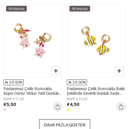
AB deposu
AB deposu
2-5 GÜN
2-5 GÜN
Paslanmaz Çelik Boncuklu
Paslanmaz Çelik Boncuklu Balık
Küpe Deniz Yıldızı Tatil Günlük
Şeklinde Sevimli Günlük Sade
Romantik Seri Kadın Takıları
Seri Kadın Takıları
MSRP €17,99
MSRP €14,99
€5,50
€4,50
DAHA FAZLA GÖSTER