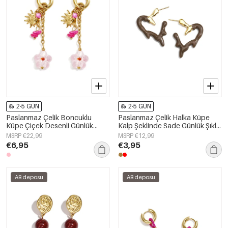
2-5 GÜN
2-5 GÜN
Paslanmaz Çelik Boncuklu
Paslanmaz Çelik Halka Küpe
Küpe Çiçek Desenli Günlük
Kalp Şeklinde Sade Günlük Şıklık
Tatil/Plaj Romantik Serisi Kadın
Serisi Kadın Takıları
MSRP €22,99
MSRP €12,99
Takıları
€6,95
€3,95
AB deposu
AB deposu