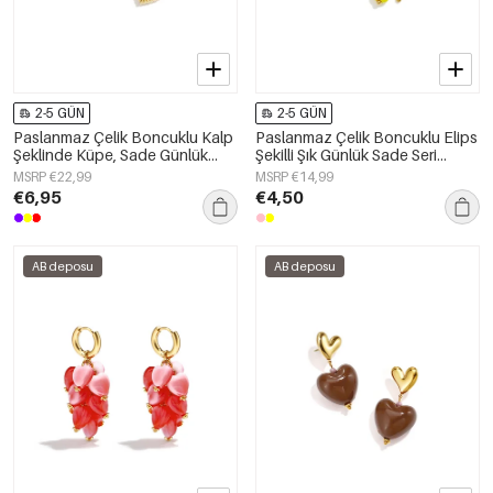
2-5 GÜN
2-5 GÜN
Paslanmaz Çelik Boncuklu Kalp
Paslanmaz Çelik Boncuklu Elips
Şeklinde Küpe, Sade Günlük
Şekilli Şık Günlük Sade Seri
Seri, Kadın Takıları
Kadın Takıları
MSRP €22,99
MSRP €14,99
€6,95
€4,50
AB deposu
AB deposu