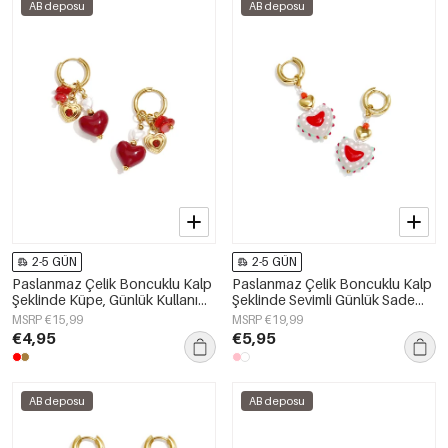
AB deposu
AB deposu
2-5 GÜN
2-5 GÜN
Paslanmaz Çelik Boncuklu Kalp
Paslanmaz Çelik Boncuklu Kalp
Şeklinde Küpe, Günlük Kullanım
Şeklinde Sevimli Günlük Sade
İçin Kadın Takısı
Seri Kadın Takıları
MSRP €15,99
MSRP €19,99
€4,95
€5,95
AB deposu
AB deposu