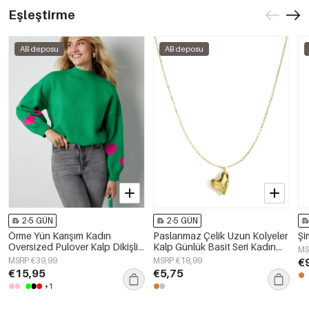
Eşleştirme
AB deposu
AB deposu
2-5 GÜN
2-5 GÜN
Örme Yün Karışım Kadın
Paslanmaz Çelik Uzun Kolyeler
Şi
Oversized Pulover Kalp Dikişli
Kalp Günlük Basit Seri Kadın
MS
Tasarım
Takıları
MSRP €39,99
MSRP €18,99
€
€15,95
€5,75
+1