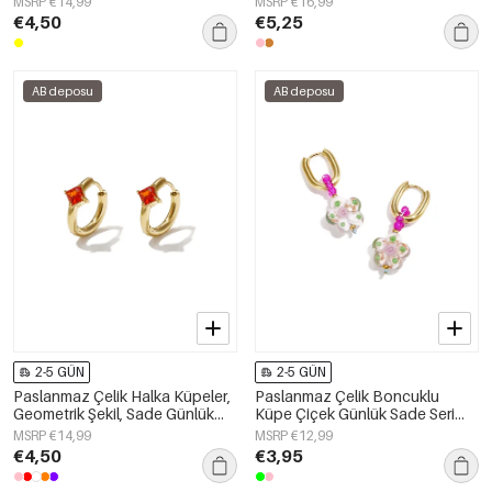
MSRP €14,99
MSRP €16,99
€4,50
€5,25
AB deposu
AB deposu
2-5 GÜN
2-5 GÜN
Paslanmaz Çelik Halka Küpeler,
Paslanmaz Çelik Boncuklu
Geometrik Şekil, Sade Günlük
Küpe Çiçek Günlük Sade Seri
Seri, Kadın Takıları
Kadın Takıları
MSRP €14,99
MSRP €12,99
€4,50
€3,95