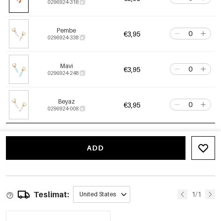
0296924-318
Pembe
€3,95
0296924-338
Mavi
€3,95
0296924-248
Beyaz
€3,95
0296924-008
ADD
Teslimat:
1/1
United States