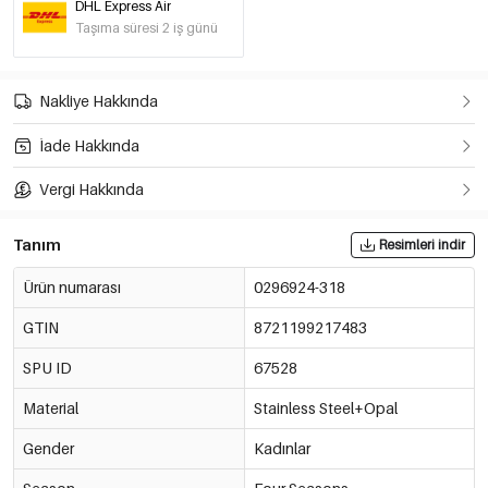
DHL Express Air
Taşıma süresi 2 iş günü
Nakliye Hakkında
İade Hakkında
Vergi Hakkında
Tanım
Resimleri indir
Ürün numarası
0296924-318
GTIN
8721199217483
SPU ID
67528
Material
Stainless Steel+Opal
Gender
Kadınlar