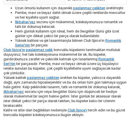
Uzun ömürlü kullanım için dayanıklı
paslanmaz çelikten
üretilmiştir.
Pembe, mavi ve beyaz dahil olmak üzere çeşitli renklerde mevcuttur
ve her kıyafete uyum sağlar.
İlkbahar/yaz
sezonu için mükemmel, koleksiyonunuza romantik ve
tatlı bir dokunuş katacak.
Hem günlük kullanım için ideal, hem de Sevgililer Günü gibi özel
günler için dikkat çekici bir parça olarak kullanılabilir.
Yüksek kalitesi ve şık tasarımlarıyla bilinen Club Spice'ın
Romantik
Serisi'nin
bir parçası.
Club Spice'ın
paslanmaz çelik
boncuklu küpelerini tanıtmaktan mutluluk
duyuyoruz; her takı koleksiyonuna mükemmel bir ek. Bu küpeler,
gardırobunuza zarafet ve çekicilik katmak için tasarlanmış
Romantik
Seri'nin
bir parçasıdır. Pembe, mavi ve beyaz olmak üzere üç büyüleyici
renkte sunulan bu küpeler, çok çeşitli kıyafetlerle uyum sağlayacak kadar
çok yönlüdür.
Yüksek kaliteli
paslanmaz çelikten
üretilen bu küpeler, yalnızca dayanıklı
değil, aynı zamanda hipoalerjeniktir ve bu da onları tüm gün takmaya uygun
hale getirir. Kalp şeklindeki tasarım, tatlı ve romantik bir dokunuş katarak,
ilkbahar/yaz
sezonu için veya Sevgililer Günü için düşünceli bir hediye
olarak mükemmel bir seçim haline getirir. İster günlük bir aksesuar olarak
ister dikkat çekici bir parça olarak takılsın, bu küpeler kalıcı bir izlenim
bırakacaktır.
Kalite ve stile olan bağlılıkları nedeniyle
Club Spice'ı
tercih edin ve bu güzel
boncuklu küpeleri koleksiyonunuza bugün ekleyin.