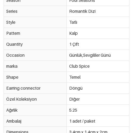
Season
Four Seasons
Series
Romantik Dizi
Style
Tatlı
Pattern
Kalp
Quantity
1 Çift
Occasion
Günlük,Sevgililer Günü
marka
Club Spice
Shape
Temel
Earring connector
Döngü
Özel Koleksiyon
Diğer
Ağırlık
5.25
Ambalaj
1 adet / paket
Dimensions
3.4cm x 1.4cm x 2cm