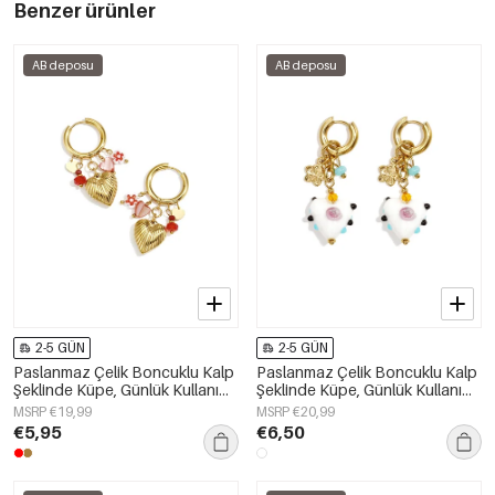
Benzer ürünler
AB deposu
AB deposu
2-5 GÜN
2-5 GÜN
Paslanmaz Çelik Boncuklu Kalp
Paslanmaz Çelik Boncuklu Kalp
Şeklinde Küpe, Günlük Kullanım
Şeklinde Küpe, Günlük Kullanım
İçin Romantik Seri, Kadın Takıları
İçin Romantik Seri, Kadın Takıları
MSRP €19,99
MSRP €20,99
€5,95
€6,50