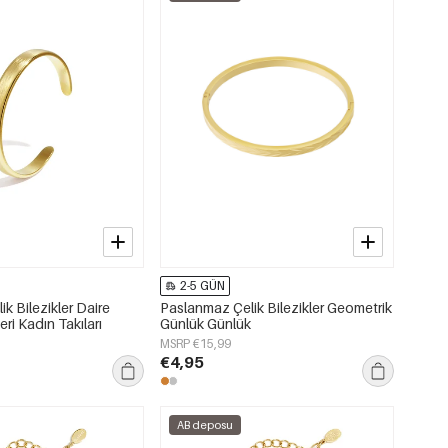
2-5 GÜN
k Bilezikler Daire
Paslanmaz Çelik Bilezikler Geometrik
ri Kadın Takıları
Günlük Günlük
MSRP €15,99
€4,95
AB deposu