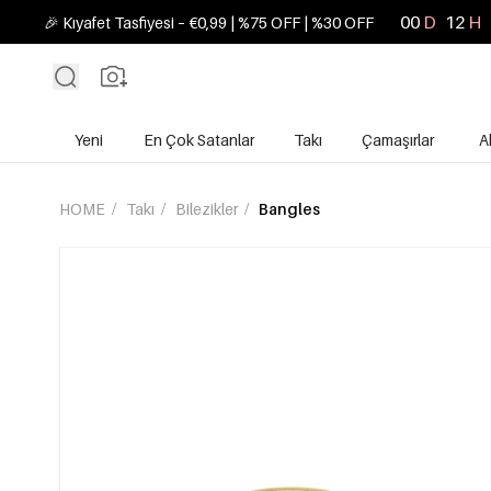
00
D
12
H
🎉 Kıyafet Tasfiyesi – €0,99 | %75 OFF | %30 OFF
Yeni
En Çok Satanlar
Takı
Çamaşırlar
A
HOME
/
Takı
/
Bilezikler
/
Bangles