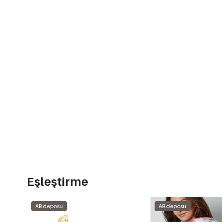
Eşleştirme
AB deposu
AB deposu