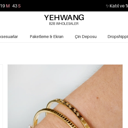
19
M
42
S
✨
Katıl ve 
B2B WHOLESALER
ksesuarlar
Paketleme & Ekran
Çin Deposu
Dropshipp