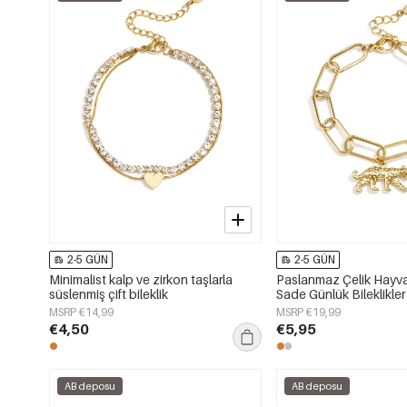
2-5 GÜN
2-5 GÜN
Minimalist kalp ve zirkon taşlarla
Paslanmaz Çelik Hayva
süslenmiş çift bileklik
Sade Günlük Bileklikler
MSRP €14,99
MSRP €19,99
€4,50
€5,95
AB deposu
AB deposu