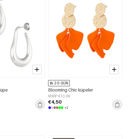
2-5 GÜN
2-5
küpe
Blooming Chic küpeler
ikonik 
MSRP €13,99
MSRP €
€4,50
€4,95
+2