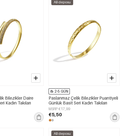
AB deposu
2-5 GÜN
k Bilezikler Daire
Paslanmaz Çelik Bilezikler Puantiyeli
ri Kadın Takıları
Günlük Basit Seri Kadın Takıları
MSRP €17,99
€5,50
AB deposu