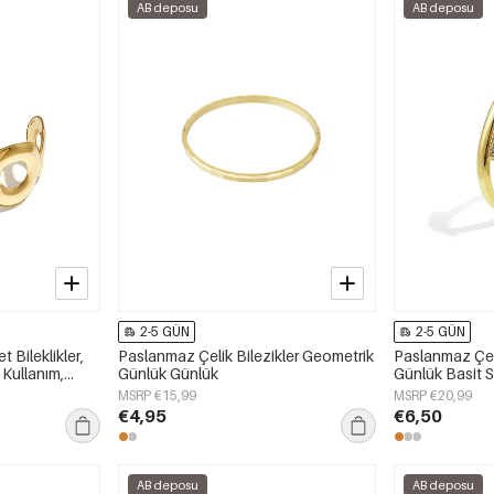
AB deposu
AB deposu
2-5 GÜN
2-5 GÜN
 Bileklikler,
Paslanmaz Çelik Bilezikler Geometrik
Paslanmaz Çeli
 Kullanım,
Günlük Günlük
Günlük Basit Se
ı
MSRP €15,99
MSRP €20,99
€4,95
€6,50
AB deposu
AB deposu