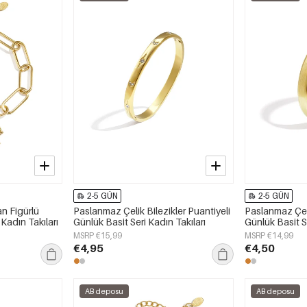
2-5 GÜN
2-5 GÜN
n Figürlü
Paslanmaz Çelik Bilezikler Puantiyeli
Paslanmaz Çeli
 Kadın Takıları
Günlük Basit Seri Kadın Takıları
Günlük Basit Se
MSRP €15,99
MSRP €14,99
€4,95
€4,50
AB deposu
AB deposu