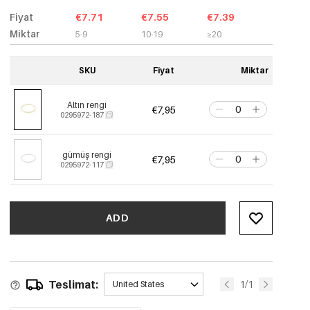
Fiyat
€7.71
€7.55
€7.39
Miktar
5-9
10-19
≥20
SKU
Fiyat
Miktar
Altın rengi
€7,95
0295972-187
gümüş rengi
€7,95
0295972-117
ADD
Teslimat:
1/1
United States