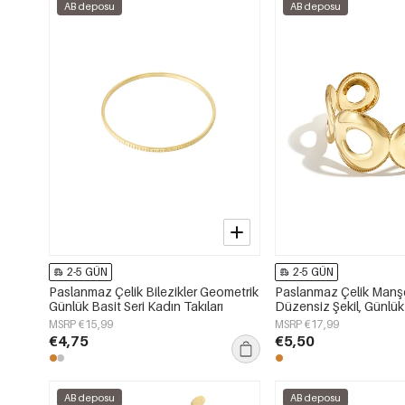
AB deposu
AB deposu
2-5 GÜN
2-5 GÜN
Paslanmaz Çelik Bilezikler Geometrik
Paslanmaz Çelik Manşet
Günlük Basit Seri Kadın Takıları
Düzensiz Şekil, Günlük
Sade Seri, Kadın Takılar
MSRP €15,99
MSRP €17,99
€4,75
€5,50
AB deposu
AB deposu