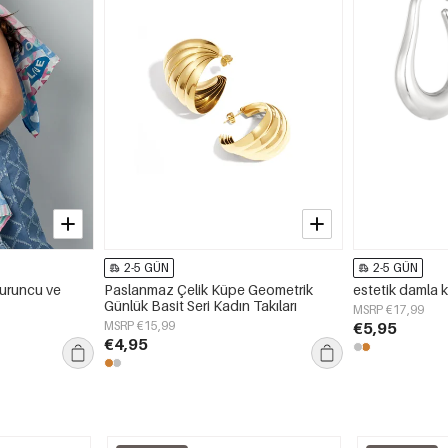
2-5 GÜN
2-5 GÜN
 Turuncu ve
Paslanmaz Çelik Küpe Geometrik
estetik damla 
Günlük Basit Seri Kadın Takıları
MSRP €17,99
MSRP €15,99
€5,95
€4,95