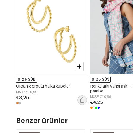
2-5 GÜN
2-5 GÜN
Organik örgülü halka küpeler
Renkli atkı vahşi aşk -
pembe
MSRP €10,99
€3,25
MSRP €10,99
€4,25
Benzer ürünler