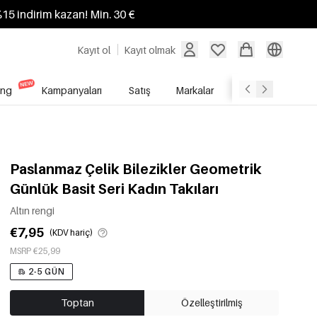
%15 indirim kazan! Min. 30 €
Kayıt ol
Kayıt olmak
ing
Kampanyaları
Satış
Markalar
Toptan Satış Hi
Paslanmaz Çelik Bilezikler Geometrik
Günlük Basit Seri Kadın Takıları
Altın rengi
€7,95
(KDV hariç)
MSRP €25,99
2-5 GÜN
Toptan
Özelleştirilmiş