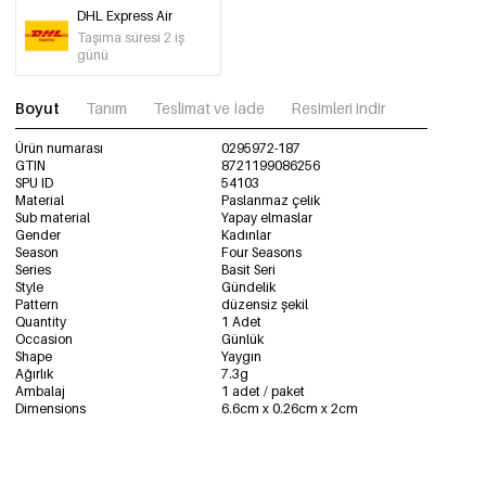
DHL Express Air
Taşıma süresi 2 iş
günü
Boyut
Tanım
Teslimat ve İade
Resimleri indir
Ürün numarası
0295972-187
GTIN
8721199086256
SPU ID
54103
Material
Paslanmaz çelik
Sub material
Yapay elmaslar
Gender
Kadınlar
Season
Four Seasons
Series
Basit Seri
Style
Gündelik
Pattern
düzensiz şekil
Quantity
1 Adet
Occasion
Günlük
Shape
Yaygın
Ağırlık
7.3g
Ambalaj
1 adet / paket
Dimensions
6.6cm x 0.26cm x 2cm