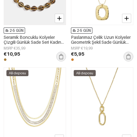
2-5 GÜN
2-5 GÜN
Seramik Boncuklu Kolyeler
Paslanmaz Çelik Uzun Kolyeler
Çizgili Günlük Sade Seri Kadın
Geometrik Şekil Sade Günlük
Takıları
Seri Kadın Takıları
MSRP €35,99
MSRP €19,99
€10,95
€5,95
AB deposu
AB deposu