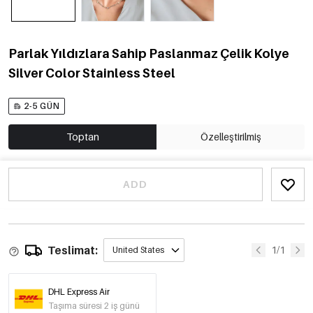
Parlak Yıldızlara Sahip Paslanmaz Çelik Kolye
Silver Color Stainless Steel
2-5 GÜN
Toptan
Özelleştirilmiş
ADD
Teslimat:
1/1
United States
DHL Express Air
Taşıma süresi 2 iş günü