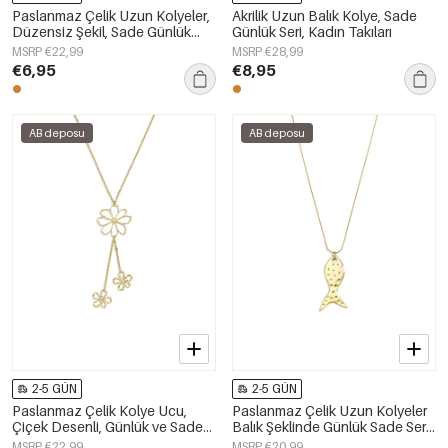
Paslanmaz Çelik Uzun Kolyeler,
Akrilik Uzun Balık Kolye, Sade
Düzensiz Şekil, Sade Günlük
Günlük Seri, Kadın Takıları
Seri, Kadın Takıları
MSRP €22,99
MSRP €28,99
€6,95
€8,95
AB deposu
AB deposu
2-5 GÜN
2-5 GÜN
Paslanmaz Çelik Kolye Ucu,
Paslanmaz Çelik Uzun Kolyeler
Çiçek Desenli, Günlük ve Sade
Balık Şeklinde Günlük Sade Seri
Seri, Kadın Takıları
Kadın Takıları
MSRP €22,99
MSRP €20,99