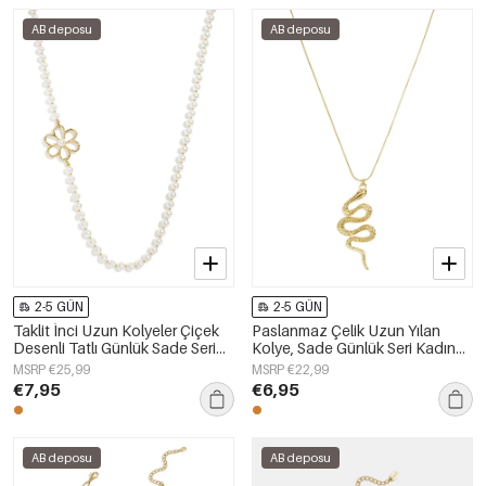
AB deposu
AB deposu
2-5 GÜN
2-5 GÜN
Taklit İnci Uzun Kolyeler Çiçek
Paslanmaz Çelik Uzun Yılan
Desenli Tatlı Günlük Sade Seri
Kolye, Sade Günlük Seri Kadın
Kadın Takıları
Takıları
MSRP €25,99
MSRP €22,99
€7,95
€6,95
AB deposu
AB deposu