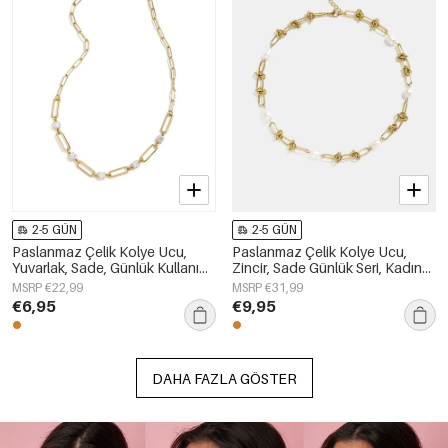
2-5 GÜN
2-5 GÜN
Paslanmaz Çelik Kolye Ucu,
Paslanmaz Çelik Kolye Ucu,
Yuvarlak, Sade, Günlük Kullanım
Zincir, Sade Günlük Seri, Kadın
İçin, Kadın Takıları
Takıları
MSRP €22,99
MSRP €31,99
€6,95
€9,95
DAHA FAZLA GÖSTER