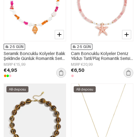
2-5 GÜN
2-5 GÜN
Seramik Boncuklu Kolyeler Balık
Cam Boncuklu Kolyeler Deniz
Şeklinde Günlük Romantik Seri
Yıldızı Tatil/Plaj Romantik Serisi
Kadın Takıları
Kadın Takıları
MSRP €15,99
MSRP €20,99
€4,95
€6,50
AB deposu
AB deposu