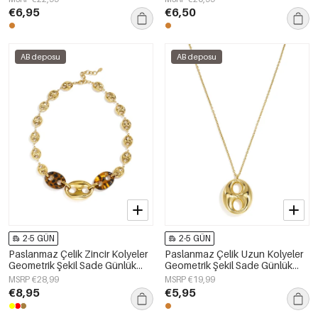
€6,95
€6,50
AB deposu
AB deposu
2-5 GÜN
2-5 GÜN
Paslanmaz Çelik Zincir Kolyeler
Paslanmaz Çelik Uzun Kolyeler
Geometrik Şekil Sade Günlük
Geometrik Şekil Sade Günlük
Seri Kadın Takıları
Seri Kadın Takıları
MSRP €28,99
MSRP €19,99
€8,95
€5,95