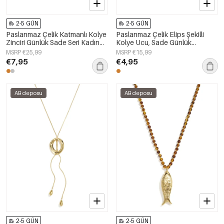
2-5 GÜN
2-5 GÜN
Paslanmaz Çelik Katmanlı Kolye
Paslanmaz Çelik Elips Şekilli
Zinciri Günlük Sade Seri Kadın
Kolye Ucu, Sade Günlük
Takıları
Kullanım İçin, Kadın Takıları
MSRP €25,99
MSRP €15,99
€7,95
€4,95
AB deposu
AB deposu
2-5 GÜN
2-5 GÜN