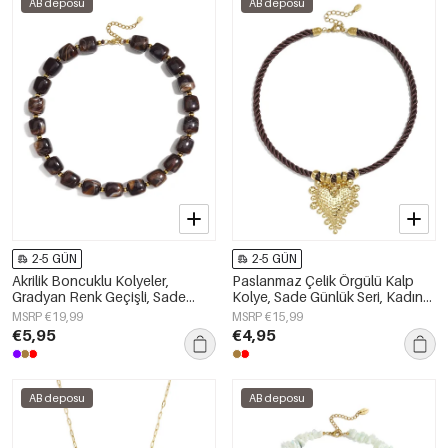
AB deposu
AB deposu
2-5 GÜN
2-5 GÜN
Akrilik Boncuklu Kolyeler,
Paslanmaz Çelik Örgülü Kalp
Gradyan Renk Geçişli, Sade
Kolye, Sade Günlük Seri, Kadın
Günlük Seri, Kadın Takıları
Takıları
MSRP €19,99
MSRP €15,99
€5,95
€4,95
AB deposu
AB deposu