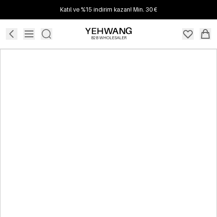
Katıl ve %15 indirim kazan! Min. 30 €
B2B WHOLESALER