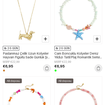
2-5 GÜN
2-5 GÜN
Paslanmaz Çelik Uzun Kolyeler
Cam Boncuklu Kolyeler Deniz
Hayvan Figürlü Sade Günlük Şık
Yıldızı Tatil/Plaj Romantik Serisi
Seri Kadın Takıları
Kadın Takıları
MSRP €22,99
MSRP €22,99
€6,95
€6,95
AB deposu
AB deposu