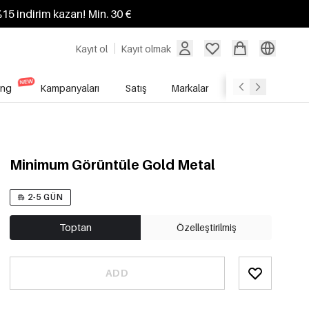
%15 indirim kazan! Min. 30 €
Kayıt ol
Kayıt olmak
ing
Kampanyaları
Satış
Markalar
Toptan Satış Hi
Minimum Görüntüle Gold Metal
2-5 GÜN
Toptan
Özelleştirilmiş
ADD