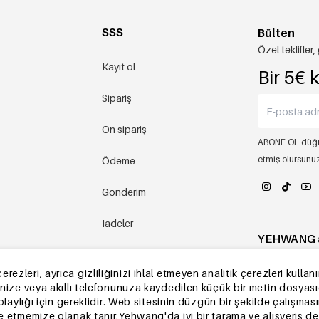
SSS
Bülten
Özel teklifler
Kayıt ol
Bir 5€ 
Sipariş
Ön sipariş
ABONE OL düğm
etmiş olursunu
Ödeme
Gönderim
İadeler
YEHWANG 
Çin deposu
zleri, ayrıca gizliliğinizi ihlal etmeyen analitik çerezleri kullanır
Diğer sorular
tinize veya akıllı telefonunuza kaydedilen küçük bir metin dosyas
kolaylığı için gereklidir. Web sitesinin düzgün bir şekilde çalışmasın
ze etmemize olanak tanır.Yehwang'da iyi bir tarama ve alışveriş 