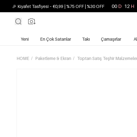
00
D
12
H
🎉 Kıyafet Tasfiyesi – €0,99 | %75 OFF | %30 OFF
Yeni
En Çok Satanlar
Takı
Çamaşırlar
A
HOME
/
Paketleme & Ekran
/
Toptan Satış Teşhir Malzemele