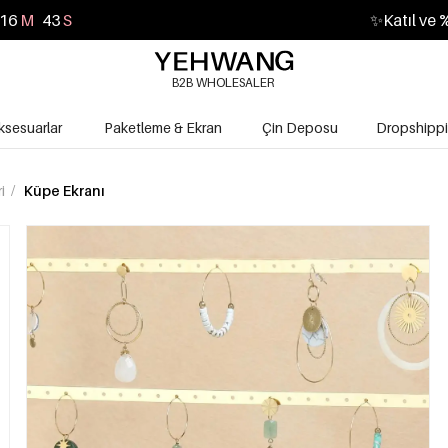
16
M
42
S
✨
Katıl ve 
B2B WHOLESALER
ksesuarlar
Paketleme & Ekran
Çin Deposu
Dropshipp
ri
/
Küpe Ekranı