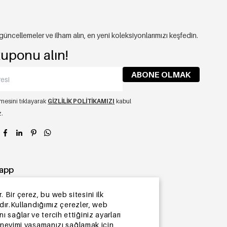
, güncellemeler ve ilham alın, en yeni koleksiyonlarımızı keşfedin.
kuponu alın!
ABONE OLMAK
esini tıklayarak
GIZLILIK POLITIKAMIZI
kabul
z.
app
. Bir çerez, bu web sitesini ilk
ıdır.Kullandığımız çerezler, web
ı sağlar ve tercih ettiğiniz ayarları
deneyimi yaşamanızı sağlamak için