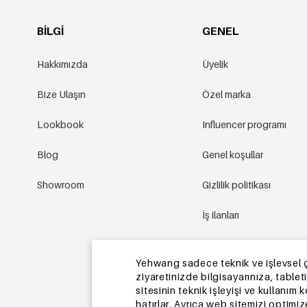
BILGI
GENEL
Hakkımızda
Üyelik
Bize Ulaşın
Özel marka
Lookbook
Influencer programı
Blog
Genel koşullar
Showroom
Gizlilik politikası
İş ilanları
Promosyon koşulları
Yehwang sadece teknik ve işlevsel çere
Site haritası
ziyaretinizde bilgisayarınıza, table
sitesinin teknik işleyişi ve kullanım 
hatırlar. Ayrıca web sitemizi optimi