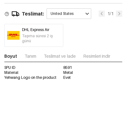
Teslimat:
1/1
United States
DHL Express Air
Taşıma süresi 2 iş
günü
Boyut
Tanım
Teslimat ve İade
Resimleri indir
SPU ID
8591
Material
Metal
Yehwang Logo on the product
Evet