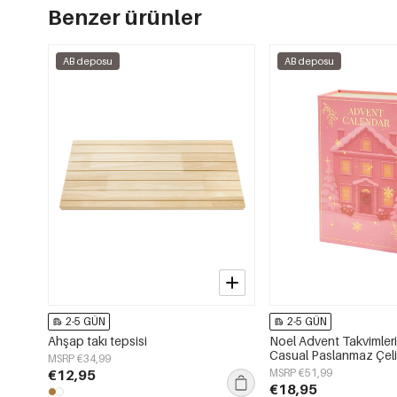
Benzer ürünler
AB deposu
AB deposu
2-5 GÜN
2-5 GÜN
Ahşap takı tepsisi
Noel Advent Takvimler
Casual Paslanmaz Çeli
MSRP €34,99
€12,95
MSRP €51,99
€18,95