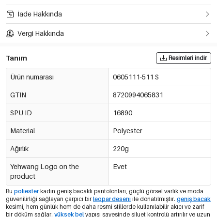
İade Hakkında
Vergi Hakkında
Tanım
Resimleri indir
Ürün numarası
0605111-511 S
GTIN
8720994065831
SPU ID
16890
Material
Polyester
Ağırlık
220g
Yehwang Logo on the
Evet
product
Bu
poliester
kadın geniş bacaklı pantolonları, güçlü görsel varlık ve moda
güvenilirliği sağlayan çarpıcı bir
leopar deseni
ile donatılmıştır.
geniş bacak
kesimi, hem günlük hem de daha resmi stillerde kullanılabilir akıcı ve zarif
bir döküm sağlar.
yüksek bel
yapısı sayesinde siluet kontrolü artırılır ve uzun