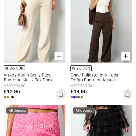
2-5 GÜN
2-5 GÜN
Viskoz Kadın Geniş Paça
Örme Poliester İplik Kadın
Pantolon Klasik Tek Renk
Doğru Pantolon Kasual
Sonbahar/Kış
MSRP €32,99
MSRP €39,99
€12,95
€14,95
AB deposu
AB deposu