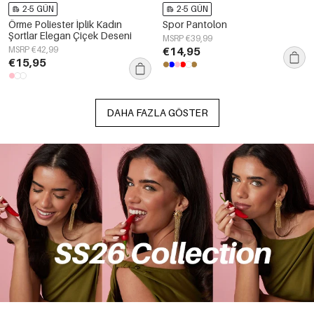
2-5 GÜN
2-5 GÜN
Örme Poliester İplik Kadın
Spor Pantolon
Şortlar Elegan Çiçek Deseni
MSRP €39,99
MSRP €42,99
€14,95
€15,95
DAHA FAZLA GÖSTER