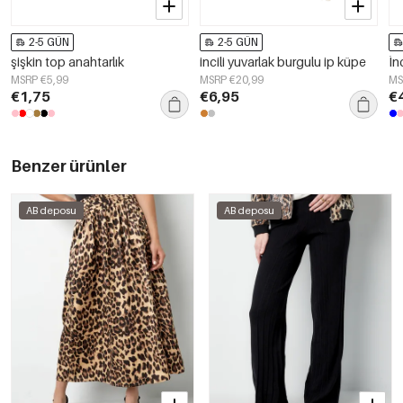
2-5 GÜN
2-5 GÜN
şişkin top anahtarlık
incili yuvarlak burgulu ip küpe
İn
MSRP €5,99
MSRP €20,99
MS
€1,75
€6,95
€
Benzer ürünler
AB deposu
AB deposu