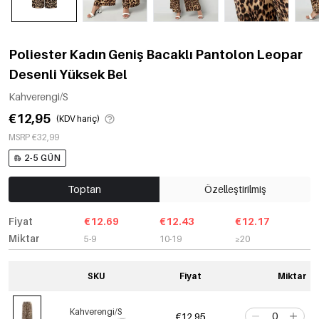
Poliester Kadın Geniş Bacaklı Pantolon Leopar
Desenli Yüksek Bel
Kahverengi/S
€12,95
(KDV hariç)
MSRP €32,99
2-5 GÜN
Toptan
Özelleştirilmiş
Fiyat
€12.69
€12.43
€12.17
Miktar
5-9
10-19
≥20
SKU
Fiyat
Miktar
Kahverengi/S
€12,95