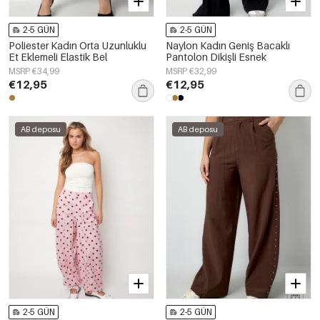
2-5 GÜN
2-5 GÜN
Poliester Kadın Orta Uzunluklu
Naylon Kadın Geniş Bacaklı
Et Eklemeli Elastik Bel
Pantolon Dikişli Esnek
MSRP €34,99
MSRP €32,99
€12,95
€12,95
AB deposu
AB deposu
2-5 GÜN
2-5 GÜN