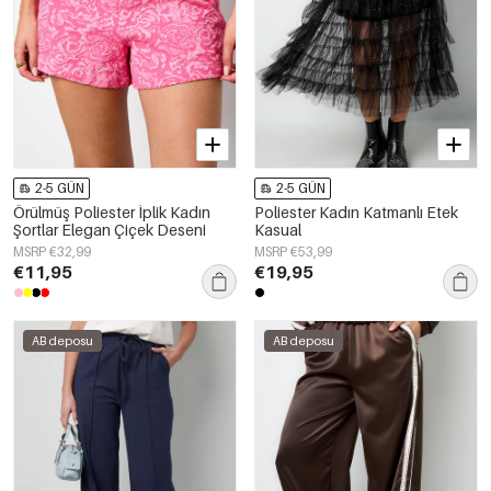
2-5 GÜN
2-5 GÜN
Örülmüş Poliester İplik Kadın
Poliester Kadın Katmanlı Etek
Şortlar Elegan Çiçek Deseni
Kasual
MSRP €32,99
MSRP €53,99
€11,95
€19,95
AB deposu
AB deposu