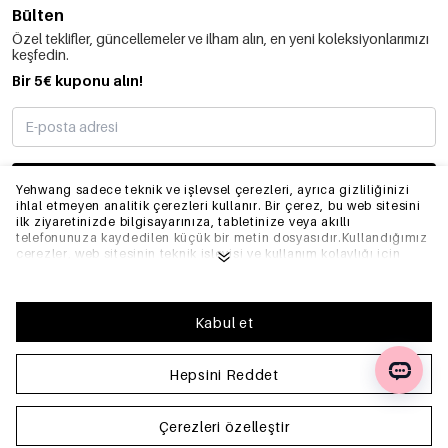
Bülten
Özel teklifler, güncellemeler ve ilham alın, en yeni koleksiyonlarımızı
keşfedin.
Bir 5€ kuponu alın!
ABONE OLMAK
Yehwang sadece teknik ve işlevsel çerezleri, ayrıca gizliliğinizi
ihlal etmeyen analitik çerezleri kullanır. Bir çerez, bu web sitesini
ilk ziyaretinizde bilgisayarınıza, tabletinize veya akıllı
telefonunuza kaydedilen küçük bir metin dosyasıdır.Kullandığımız
BILGI
çerezler, web sitesinin teknik işleyişi ve kullanım kolaylığı için
gereklidir. Web sitesinin düzgün bir şekilde çalışmasını sağlar ve
tercih ettiğiniz ayarları hatırlar. Ayrıca web sitemizi optimize
etmemize olanak tanır.Yehwang'da iyi bir tarama ve alışveriş
GENEL
deneyimi yaşamanızı sağlamak için çerezlerin toplanmasını ve
Kabul et
kullanılmasını kabul etmenizi öneririz. Çerezlerden çıkış
yapabilirsiniz, böylece internet tarayıcınızın ayarlarını
düzenleyerek artık çerezleri kaydetmez. Ayrıca, tarayıcınızın
Hepsini Reddet
SSS
ayarları aracılığıyla önceden kaydedilen tüm bilgileri de
silebilirsiniz. Daha fazla bilgi için lütfen
Gizlilik Politikası'na
tıklayın.
Çerezleri özelleştir