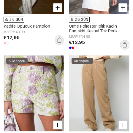
2-5 GÜN
2-5 GÜN
Kadife Öpücük Pantolon
Örme Poliester İplik Kadın
Pantskirt Kasual Tek Renk
MSRP €48,99
Sonbahar/Kış
€17,95
MSRP €34,99
€12,95
AB deposu
AB deposu