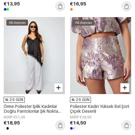
€13,95
€16,95
AB deposu
AB deposu
2-5 GÜN
2-5 GÜN
Örme Poliester İplik Kadınlar
Poliester Kadın Yüksek Bel Şort
Doğru Pantolonlar Şık Nokta
Çiçek Desenli
Desen
MSRP €51,99
MSRP €38,99
€18,95
€14,50