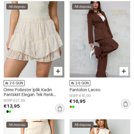
AB deposu
AB deposu
2-5 GÜN
2-5 GÜN
Örme Poliester İplik Kadın
Pantolon Laceo
Pantskirt Elegan Tek Renk
MSRP €45,99
İlkbahar/Yaz
MSRP €37,99
€16,95
€13,95
AB deposu
AB deposu