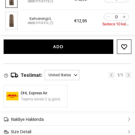
0605111-511 S
Kahverengi/L
€12,95
0605111-511 L
Sadece 10 kaldı
ADD
Teslimat:
1/1
United States
DHL Express Air
Taşıma süresi 2 iş günü
Nakliye Hakkında
Size Detail