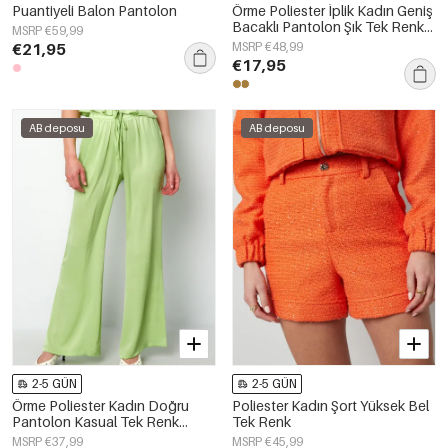
Puantiyeli Balon Pantolon
Örme Poliester İplik Kadın Geniş
Bacaklı Pantolon Şık Tek Renk
MSRP €59,99
Sonbahar/Kış
€21,95
MSRP €48,99
€17,95
AB deposu
AB deposu
2-5 GÜN
2-5 GÜN
Örme Poliester Kadın Doğru
Poliester Kadın Şort Yüksek Bel
Pantolon Kasual Tek Renk
Tek Renk
İlkbahar/Yaz
MSRP €37,99
MSRP €45,99