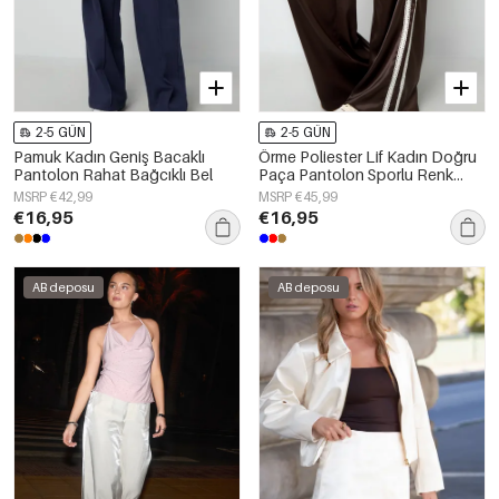
2-5 GÜN
2-5 GÜN
Pamuk Kadın Geniş Bacaklı
Örme Poliester Lif Kadın Doğru
Pantolon Rahat Bağcıklı Bel
Paça Pantolon Sporlu Renk
Karşıtlığı
MSRP €42,99
MSRP €45,99
€16,95
€16,95
AB deposu
AB deposu