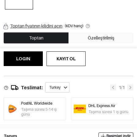
Toptan fiyatının kilidini açın
(KDV hariç)
Toptan
Özelleştirilmiş
LOGIN
KAYIT OL
Teslimat:
1/1
Turkey
PostNL Worldwide
DHL Express Air
Taşıma süresi 5-14 iş
Taşıma süresi 1 iş günü
günü
Tanım
Resimleri indir