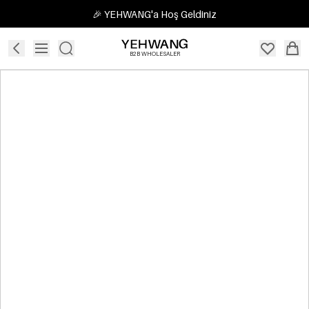
🎉 YEHWANG'a Hoş Geldiniz
B2B WHOLESALER