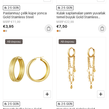
2-5 GÜN
2-5 GÜN
Paslanmaz çelik küpe yonca
Kulak saplamaları yarım yuvarlak
Gold Stainless Steel
temel büyük Gold Stainless
Steel
MSRP €11,99
MSRP €22,99
€3,95
€7,50
AB deposu
AB deposu
2-5 GÜN
2-5 GÜN