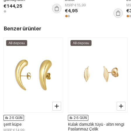
€144,25
MSRP €15,99
MS
€4,95
€
Benzer ürünler
AB deposu
AB deposu
2-5 GÜN
2-5 GÜN
şerit küpe
Kulak damızlık tüyü - altın rengi
Paslanmaz Çelik
MSRP €14,99