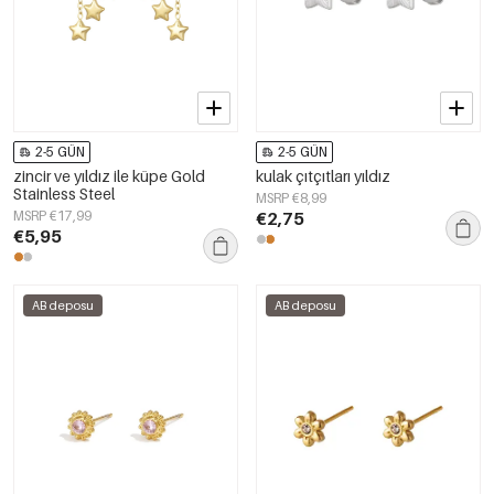
2-5 GÜN
2-5 GÜN
zincir ve yıldız ile küpe Gold
kulak çıtçıtları yıldız
Stainless Steel
MSRP €8,99
MSRP €17,99
€2,75
€5,95
AB deposu
AB deposu