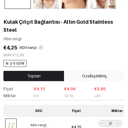
Kulak Çıtçıt Bağlantısı - Altın Gold Stainless
Steel
Altın rengi
€4,25
(KDV hariç)
MSRP €12,99
2-5 GÜN
Toptan
Özelleştirilmiş
Fiyat
€4.12
€4.04
€3.95
Miktar
5-9
10-19
≥20
SKU
Fiyat
Miktar
Altın rengi
€4,25