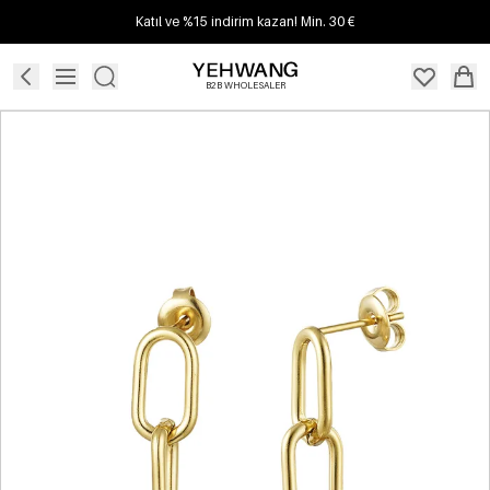
Katıl ve %15 indirim kazan! Min. 30 €
B2B WHOLESALER