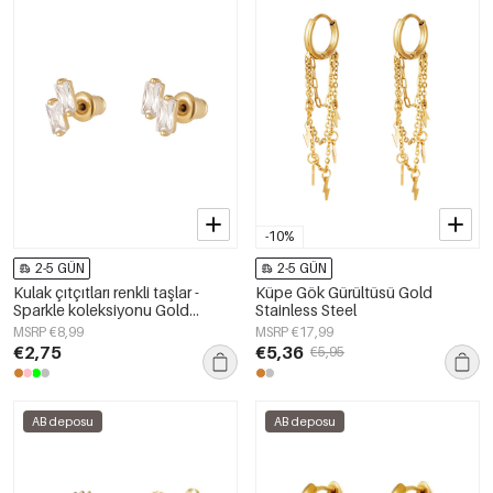
-10%
2-5 GÜN
2-5 GÜN
Kulak çıtçıtları renkli taşlar -
Küpe Gök Gürültüsü Gold
Sparkle koleksiyonu Gold
Stainless Steel
Copper
MSRP €8,99
MSRP €17,99
€2,75
€5,36
€5,95
AB deposu
AB deposu