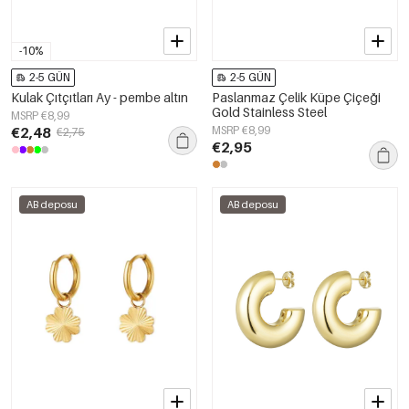
-10%
2-5 GÜN
2-5 GÜN
Kulak Çıtçıtları Ay - pembe altın
Paslanmaz Çelik Küpe Çiçeği
Gold Stainless Steel
MSRP €8,99
€2,48
MSRP €8,99
€2,75
€2,95
AB deposu
AB deposu