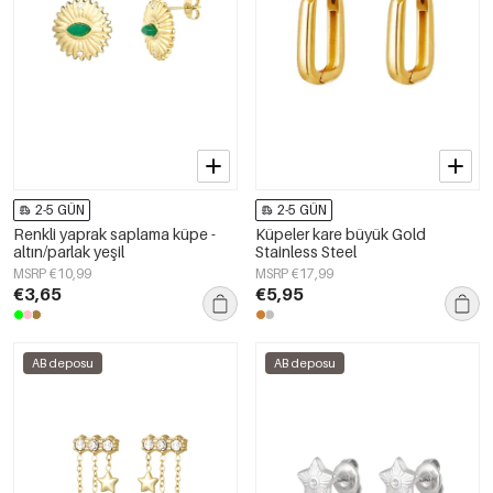
2-5 GÜN
2-5 GÜN
Renkli yaprak saplama küpe -
Küpeler kare büyük Gold
altın/parlak yeşil
Stainless Steel
MSRP €10,99
MSRP €17,99
€3,65
€5,95
AB deposu
AB deposu