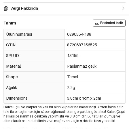
Vergi Hakkında
Tanım
Resimleri indir
Ürün numarası
0290354-188
GTIN
8720687156525
SPU ID
13155
Material
Paslanmaz çelik
Shape
Temel
Ağırlık
2.2g
Dimensions
3.8cm x 1cm x 2cm
Halka uçlu ve çarpıcı halkalı bu altın küpeler ne kadar hoş! Birden fazla altın
takı ile birleştirmek için süper eğlenceli olan gerçek bir göz alıcı! Kulak Çıtçıt
halkası paslanmaz çelikten yapılmıştır ve 3,8 cm'dir. Bu tatlıları gümüş ve
altın olarak satın alabilirsiniz ve mağazanız için şiddetle tavsiye edilir!