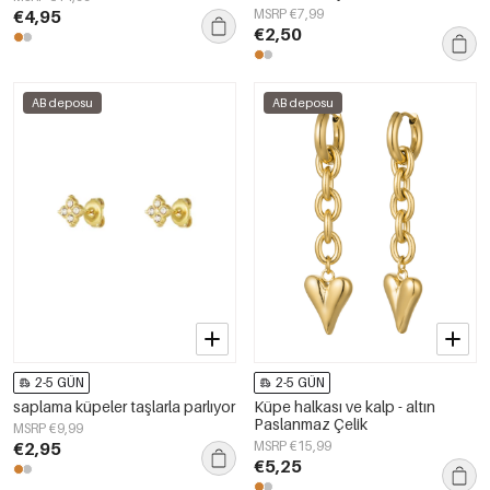
€4,95
MSRP €7,99
€2,50
AB deposu
AB deposu
2-5 GÜN
2-5 GÜN
saplama küpeler taşlarla parlıyor
Küpe halkası ve kalp - altın
Paslanmaz Çelik
MSRP €9,99
€2,95
MSRP €15,99
€5,25