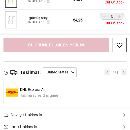
0290354-188
Out Of Stock
gümüş rengi
€4,25
0290354-118
Out Of Stock
BU ÜRÜNLE ILGILENIYORUM
Teslimat:
1/1
United States
DHL Express Air
Taşıma süresi 2 iş günü
Nakliye Hakkında
İade Hakkında