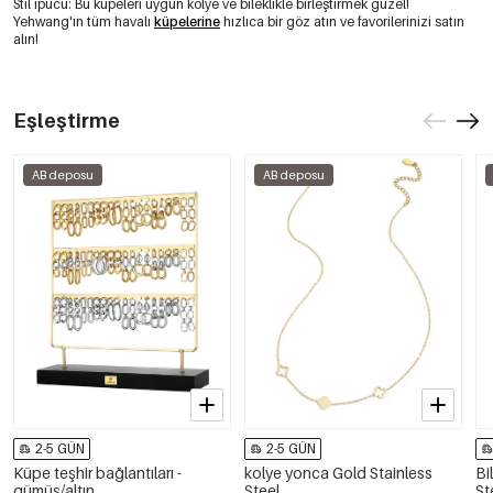
Stil ipucu: Bu küpeleri uygun kolye ve bileklikle birleştirmek güzel!
Yehwang'ın tüm havalı
küpelerine
hızlıca bir göz atın ve favorilerinizi satın
alın!
Eşleştirme
AB deposu
AB deposu
2-5 GÜN
2-5 GÜN
Küpe teşhir bağlantıları -
kolye yonca Gold Stainless
Bi
gümüş/altın
Steel
St