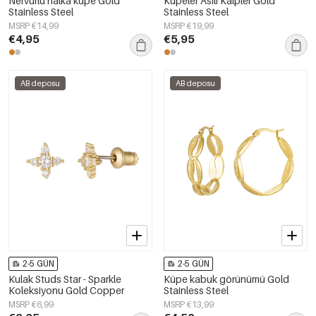
Nervürlü halka küpe Gold
Küpeler Asılı Kalpler Gold
Stainless Steel
Stainless Steel
MSRP €14,99
MSRP €19,99
€4,95
€5,95
AB deposu
AB deposu
2-5 GÜN
2-5 GÜN
Kulak Studs Star - Sparkle
Küpe kabuk görünümü Gold
Koleksiyonu Gold Copper
Stainless Steel
MSRP €6,99
MSRP €13,99