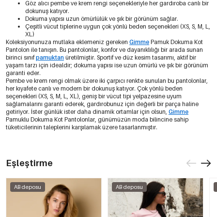
Göz alıcı pembe ve krem rengi seçenekleriyle her gardıroba canlı bir
dokunuş katıyor.
Dokuma yapısı uzun ömürlülük ve şık bir görünüm sağlar.
Çeşitli vücut tiplerine uygun çok yönlü beden seçenekleri (XS, S, M, L,
XL)
Koleksiyonunuza mutlaka eklemeniz gereken
Gimme
Pamuk Dokuma Kot
Pantolon ile tanışın. Bu pantolonlar, konfor ve dayanıklılığı bir arada sunan
birinci sınıf
pamuktan
üretilmiştir. Sportif ve düz kesim tasarımı, aktif bir
yaşam tarzı için idealdir; dokuma yapısı ise uzun ömürlü ve şık bir görünüm
garanti eder.
Pembe ve krem rengi olmak üzere iki çarpıcı renkte sunulan bu pantolonlar,
her kıyafete canlı ve modern bir dokunuş katıyor. Çok yönlü beden
seçenekleri (XS, S, M, L, XL), geniş bir vücut tipi yelpazesine uyum
sağlamalarını garanti ederek, gardırobunuz için değerli bir parça haline
getiriyor. İster günlük ister daha dinamik ortamlar için olsun,
Gimme
Pamuklu Dokuma Kot Pantolonlar, günümüzün moda bilincine sahip
tüketicilerinin taleplerini karşılamak üzere tasarlanmıştır.
Eşleştirme
AB deposu
AB deposu