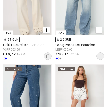
-30%
-30%
2-5 GÜN
2-5 GÜN
Delikli Detaylı Kot Pantolon
Geniş Paçalı Kot Pantolon
MSRP €63,99
MSRP €59,99
€16,77
€15,37
€23,95
€21,95
AB deposu
AB deposu