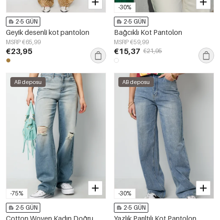
-30%
2-5 GÜN
2-5 GÜN
Geyik desenli kot pantolon
Bağcıklı Kot Pantolon
MSRP €65,99
MSRP €59,99
€23,95
€15,37
€21,95
AB deposu
AB deposu
-75%
-30%
2-5 GÜN
2-5 GÜN
Cotton Woven Kadın Doğru
Yazlık Parıltılı Kot Pantolon