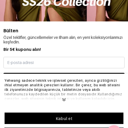
Bülten
Özel teklifler, güncellemeler ve ilham alın, en yeni koleksiyonlarımızı
keşfedin.
Bir 5€ kuponu alın!
ABONE OLMAK
Yehwang sadece teknik ve işlevsel çerezleri, ayrıca gizliliğinizi
ihlal etmeyen analitik çerezleri kullanır. Bir çerez, bu web sitesini
ilk ziyaretinizde bilgisayarınıza, tabletinize veya akıllı
telefonunuza kaydedilen küçük bir metin dosyasıdır.Kullandığımız
BILGI
çerezler, web sitesinin teknik işleyişi ve kullanım kolaylığı için
gereklidir. Web sitesinin düzgün bir şekilde çalışmasını sağlar ve
tercih ettiğiniz ayarları hatırlar. Ayrıca web sitemizi optimize
etmemize olanak tanır.Yehwang'da iyi bir tarama ve alışveriş
GENEL
deneyimi yaşamanızı sağlamak için çerezlerin toplanmasını ve
Kabul et
kullanılmasını kabul etmenizi öneririz. Çerezlerden çıkış
yapabilirsiniz, böylece internet tarayıcınızın ayarlarını