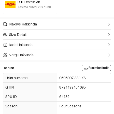
-30%
DHL Express Air
€16,07
Beyaz kapalı/M
Taşıma süresi 2 iş günü
0606007-051 M
€22,95
-30%
€16,07
Beyaz kapalı/L
Nakliye Hakkında
0606007-051 L
€22,95
Size Detail
-30%
€16,07
Beyaz kapalı/XL
İade Hakkında
0606007-051 XL
€22,95
Vergi Hakkında
Tanım
Resimleri indir
Ürün numarası
0606007-331 XS
GTIN
8721199151695
SPU ID
64189
Season
Four Seasons