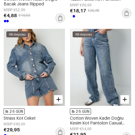
Bacak Jeans Ripped
MSRP €69,99
MSRP €52,99
€18,17
€25,95
€4,88
€19,50
AB deposu
AB deposu
2-5 GÜN
2-5 GÜN
Strass Kot Ceket
Cotton Woven Kadın Doğru
Kesim Kot Pantolon Casual
MSRP €80,99
Polka Dots
€29,95
MSRP €54,99
€21,95