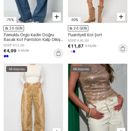
-75%
-30%
2-5 GÜN
2-5 GÜN
Pamuklu Örgü Kadın Doğru
Puantiyeli Kot Şort
Bacak Kot Pantolon Kalp Dikişli
MSRP €45,99
Kasual
MSRP €53,99
€11,87
€16,95
€4,99
€19,95
AB deposu
AB deposu