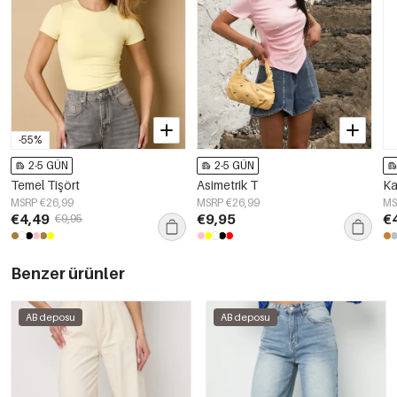
-55%
2-5 GÜN
2-5 GÜN
Temel Tişört
Asimetrik T
Ka
MSRP €26,99
MSRP €26,99
MS
€4,49
€9,95
€
€9,95
Benzer ürünler
AB deposu
AB deposu