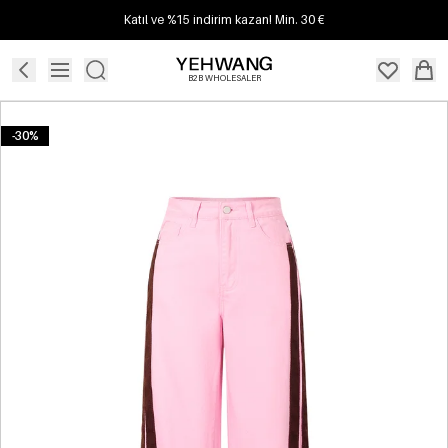
Katıl ve %15 indirim kazan! Min. 30 €
B2B WHOLESALER
-30%