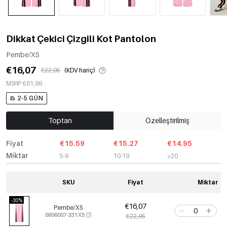
Dikkat Çekici Çizgili Kot Pantolon
Pembe/XS
€16,07
€22,95
(KDV hariç)
MSRP €61,99
2-5 GÜN
Toptan
Özelleştirilmiş
Fiyat
€15.59
€15.27
€14.95
Miktar
5-9
10-19
≥20
SKU
Fiyat
Miktar
-30%
€16,07
Pembe/XS
0606007-331 XS
€22,95