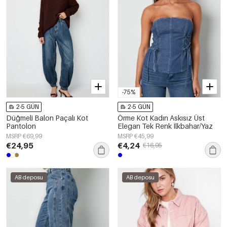
-75%
2-5 GÜN
2-5 GÜN
Düğmeli Balon Paçalı Kot
Örme Kot Kadın Askısız Üst
Pantolon
Elegan Tek Renk İlkbahar/Yaz
MSRP €69,99
MSRP €45,99
€24,95
€4,24
€16,95
AB deposu
AB deposu