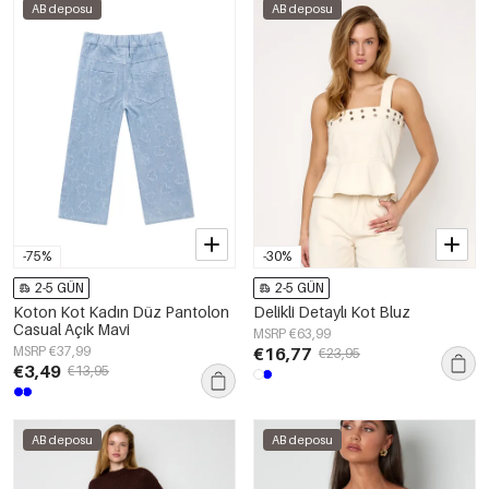
AB deposu
AB deposu
-75%
-30%
2-5 GÜN
2-5 GÜN
Koton Kot Kadın Düz Pantolon
Delikli Detaylı Kot Bluz
Casual Açık Mavi
MSRP €63,99
MSRP €37,99
€16,77
€23,95
€3,49
€13,95
AB deposu
AB deposu