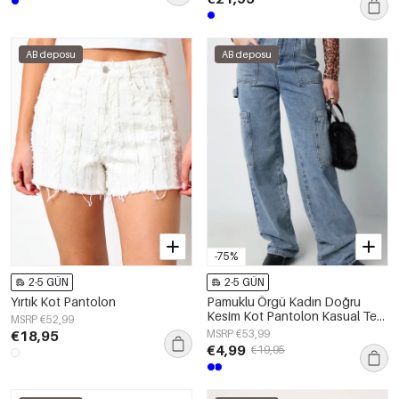
AB deposu
AB deposu
-75%
2-5 GÜN
2-5 GÜN
Yırtık Kot Pantolon
Pamuklu Örgü Kadın Doğru
Kesim Kot Pantolon Kasual Tek
MSRP €52,99
Renk Orta İndigo
€18,95
MSRP €53,99
€4,99
€19,95