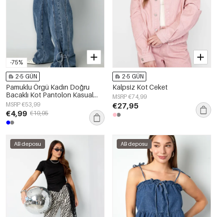
-75%
2-5 GÜN
2-5 GÜN
Pamuklu Örgü Kadın Doğru
Kalpsiz Kot Ceket
Bacaklı Kot Pantolon Kasual
MSRP €74,99
Bağlama Detay
MSRP €53,99
€27,95
€4,99
€19,95
AB deposu
AB deposu