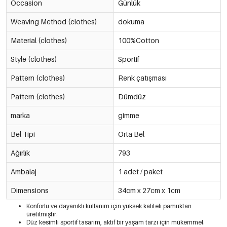
Occasion
Günlük
Weaving Method (clothes)
dokuma
Material (clothes)
100%Cotton
Style (clothes)
Sportif
Pattern (clothes)
Renk çatışması
Pattern (clothes)
Dümdüz
marka
gimme
Bel Tipi
Orta Bel
Ağırlık
793
Ambalaj
1 adet / paket
Dimensions
34cm x 27cm x 1cm
Konforlu ve dayanıklı kullanım için yüksek kaliteli pamuktan
üretilmiştir.
Düz kesimli sportif tasarım, aktif bir yaşam tarzı için mükemmel.