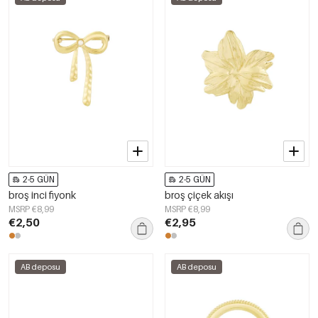
2-5 GÜN
2-5 GÜN
broş inci fiyonk
broş çiçek akışı
MSRP €8,99
MSRP €8,99
€2,50
€2,95
AB deposu
AB deposu