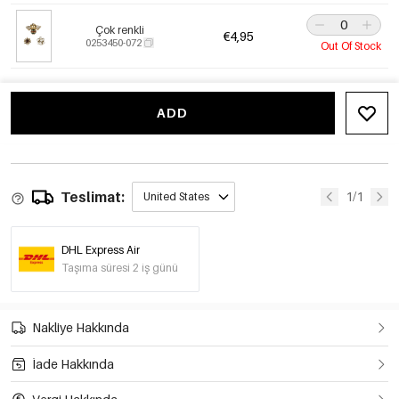
Çok renkli
€4,95
0253450-072
Out Of Stock
ADD
Teslimat:
1/1
United States
DHL Express Air
Taşıma süresi 2 iş günü
Nakliye Hakkında
İade Hakkında