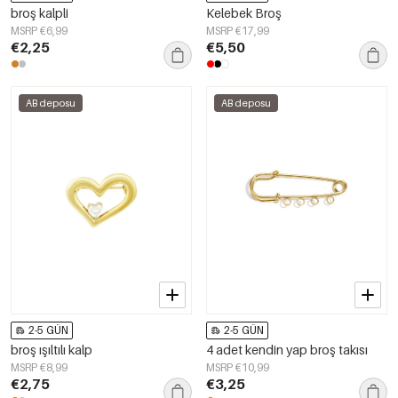
broş kalpli
Kelebek Broş
MSRP €6,99
MSRP €17,99
€2,25
€5,50
AB deposu
AB deposu
2-5 GÜN
2-5 GÜN
broş ışıltılı kalp
4 adet kendin yap broş takısı
MSRP €8,99
MSRP €10,99
€2,75
€3,25