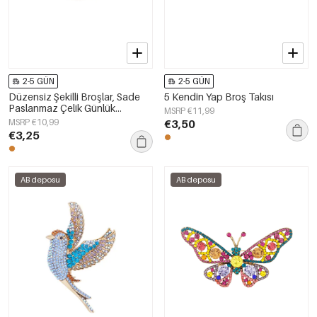
2-5 GÜN
2-5 GÜN
Düzensiz Şekilli Broşlar, Sade
5 Kendin Yap Broş Takısı
Paslanmaz Çelik Günlük
MSRP €11,99
Aksesuarlar
MSRP €10,99
€3,50
€3,25
AB deposu
AB deposu