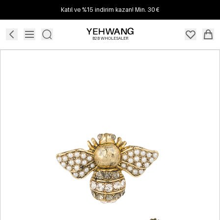
Katıl ve %15 indirim kazan! Min. 30 €
B2B WHOLESALER