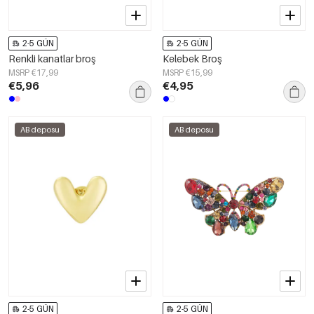
2-5 GÜN
2-5 GÜN
Renkli kanatlar broş
Kelebek Broş
MSRP €17,99
MSRP €15,99
€5,96
€4,95
AB deposu
AB deposu
2-5 GÜN
2-5 GÜN