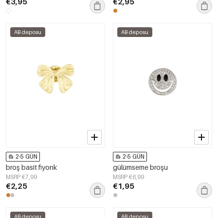
€3,95
€2,95
AB deposu
AB deposu
2-5 GÜN
2-5 GÜN
broş basit fiyonk
gülümseme broşu
MSRP €7,99
MSRP €6,99
€2,25
€1,95
AB deposu
AB deposu