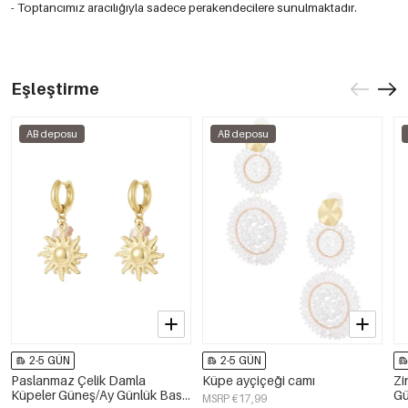
- Toptancımız aracılığıyla sadece perakendecilere sunulmaktadır.
Eşleştirme
AB deposu
AB deposu
2-5 GÜN
2-5 GÜN
Paslanmaz Çelik Damla
Küpe ayçiçeği camı
Zi
Küpeler Güneş/Ay Günlük Basit
Gü
MSRP €17,99