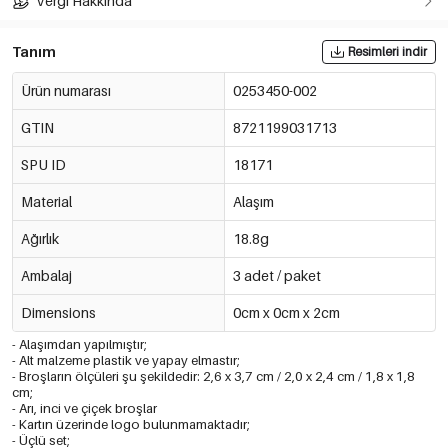
Vergi Hakkında
Tanım
Resimleri indir
Ürün numarası
0253450-002
GTIN
8721199031713
SPU ID
18171
Material
Alaşım
Ağırlık
18.8g
Ambalaj
3 adet / paket
Dimensions
0cm x 0cm x 2cm
- Alaşımdan yapılmıştır;
- Alt malzeme plastik ve yapay elmastır;
- Broşların ölçüleri şu şekildedir: 2,6 x 3,7 cm / 2,0 x 2,4 cm / 1,8 x 1,8
cm;
- Arı, inci ve çiçek broşlar
- Kartın üzerinde logo bulunmamaktadır;
- Üçlü set;