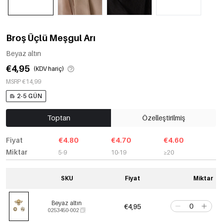
Broş Üçlü Meşgul Arı
Beyaz altın
€4,95
(KDV hariç)
MSRP €14,99
2-5 GÜN
Toptan
Özelleştirilmiş
Fiyat
€4.80
€4.70
€4.60
Miktar
5-9
10-19
≥20
SKU
Fiyat
Miktar
Beyaz altın
€4,95
0253450-002