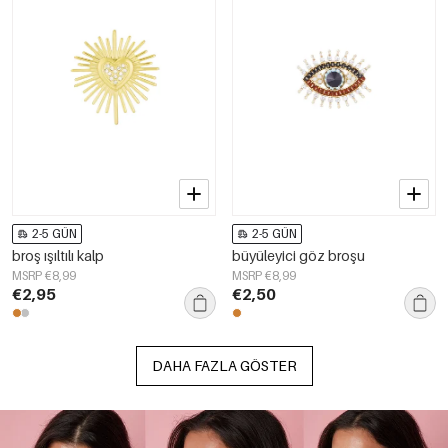
2-5 GÜN
2-5 GÜN
broş ışıltılı kalp
büyüleyici göz broşu
MSRP €8,99
MSRP €8,99
€2,95
€2,50
DAHA FAZLA GÖSTER