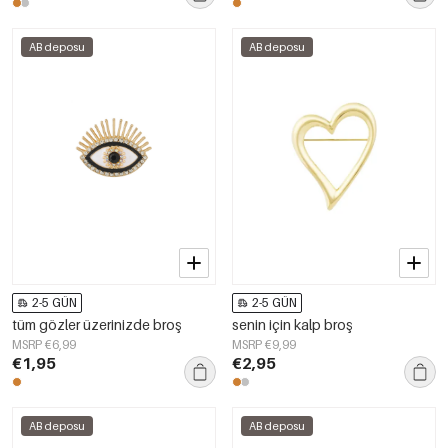
AB deposu
AB deposu
2-5 GÜN
2-5 GÜN
tüm gözler üzerinizde broş
senin için kalp broş
MSRP €6,99
MSRP €9,99
€1,95
€2,95
AB deposu
AB deposu