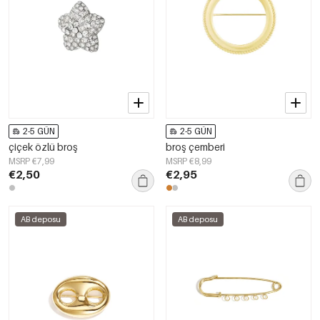
2-5 GÜN
2-5 GÜN
çiçek özlü broş
broş çemberi
MSRP €7,99
MSRP €8,99
€2,50
€2,95
AB deposu
AB deposu