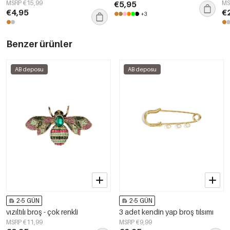
Seri Kadın takıları
MSRP €15,99
€5,95
MS
€4,95
€
+3
Benzer ürünler
AB deposu
AB deposu
2-5 GÜN
2-5 GÜN
vızıltılı broş - çok renkli
3 adet kendin yap broş tılsımı
MSRP €11,99
MSRP €9,99