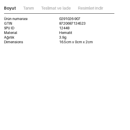
Boyut
Tanım
Teslimat ve İade
Resimleri indir
Ürün numarası
0291026-907
GTIN
8720687134523
SPU ID
12448
Material
Hematit
Ağırlık
3.9g
Dimensions
16.5cm x 0cm x 2cm