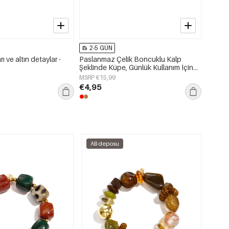
2-5 GÜN
2-5
 ve altın detaylar -
Paslanmaz Çelik Boncuklu Kalp
Paslanm
Şeklinde Küpe, Günlük Kullanım İçin
Boncuk
Kadın Takısı
Kadın T
MSRP €15,99
MSRP €
€4,95
€3,50
AB deposu