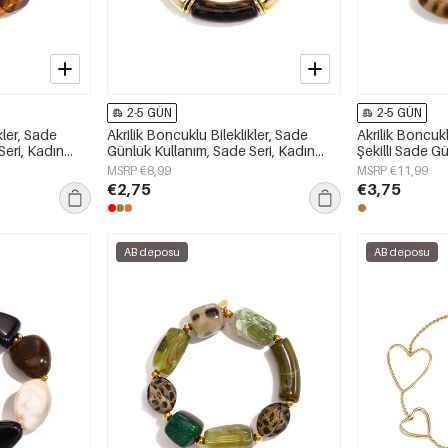
2-5 GÜN
2-5 GÜN
kler, Sade
Akrilik Boncuklu Bileklikler, Sade
Akrilik Boncuk
Seri, Kadın
Günlük Kullanım, Sade Seri, Kadın
Şekilli Sade Gü
Takıları
MSRP €8,99
MSRP €11,99
€2,75
€3,75
AB deposu
AB deposu