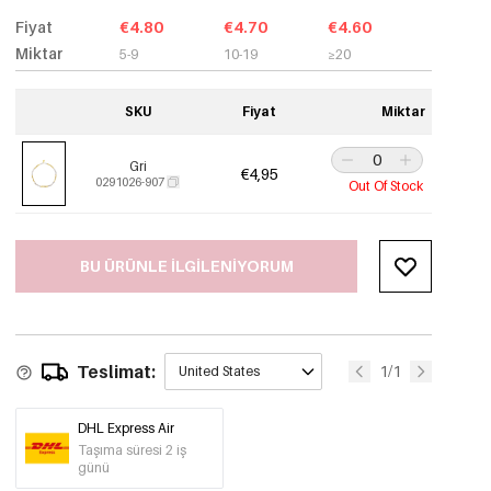
Fiyat
€4.80
€4.70
€4.60
Miktar
5-9
10-19
≥20
SKU
Fiyat
Miktar
Gri
€4,95
0291026-907
Out Of Stock
BU ÜRÜNLE ILGILENIYORUM
Teslimat:
1/1
United States
DHL Express Air
Taşıma süresi 2 iş
günü