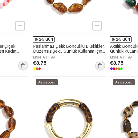
2-5 GÜN
2-5 GÜN
er Çiçek
Paslanmaz Çelik Boncuklu Bileklikler,
Akrilik Boncukl
eri Kadın
Düzensiz Şekil, Günlük Kullanım İçin
Günlük Kullanı
Sade Seri, Kadın Takıları
Takıları
MSRP €11,99
MSRP €11,99
€3,75
€3,75
+1
AB deposu
AB deposu