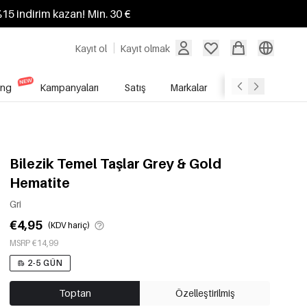
%15 indirim kazan! Min. 30 €
Kayıt ol
Kayıt olmak
ing
Kampanyaları
Satış
Markalar
Toptan Satış Hi
Bilezik Temel Taşlar Grey & Gold
Hematite
Gri
€4,95
(KDV hariç)
MSRP €14,99
2-5 GÜN
Toptan
Özelleştirilmiş