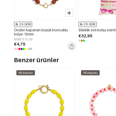
2-5 GÜN
2-5 GÜN
Önden kapanan büyük boncuklu
Bileklik seti kolay esinti
kolye-15mm
€32,95
MSRP €15,99
€4,75
+21
Benzer ürünler
AB deposu
AB deposu