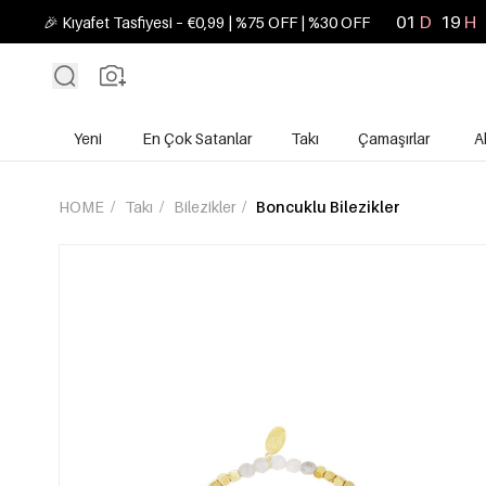
01
D
19
H
🎉 Kıyafet Tasfiyesi – €0,99 | %75 OFF | %30 OFF
Yeni
En Çok Satanlar
Takı
Çamaşırlar
A
HOME
/
Takı
/
Bilezikler
/
Boncuklu Bilezikler