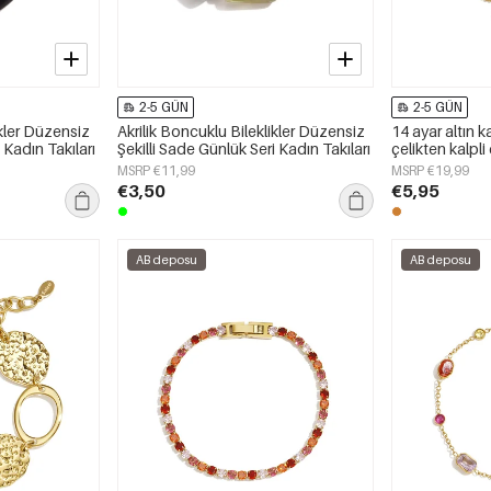
2-5 GÜN
2-5 GÜN
ikler Düzensiz
Akrilik Boncuklu Bileklikler Düzensiz
14 ayar altın
 Kadın Takıları
Şekilli Sade Günlük Seri Kadın Takıları
çelikten kalpli 
günlük kullanım
MSRP €11,99
MSRP €19,99
takıları
€3,50
€5,95
AB deposu
AB deposu