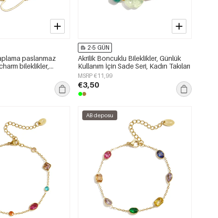
2-5 GÜN
 kaplama paslanmaz
Akrilik Boncuklu Bileklikler, Günlük
charm bileklikler,
Kullanım İçin Sade Seri, Kadın Takıları
 için sade seri, kadın
MSRP €11,99
€3,50
AB deposu