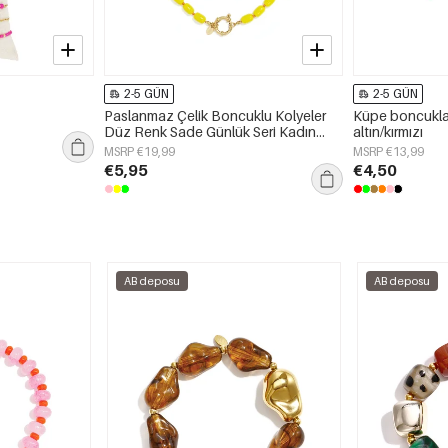
2-5 GÜN
2-5 GÜN
Paslanmaz Çelik Boncuklu Kolyeler
Küpe boncukları
Düz Renk Sade Günlük Seri Kadın
altın/kırmızı
Takıları
MSRP €19,99
MSRP €13,99
€5,95
€4,50
AB deposu
AB deposu