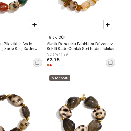
2-5 GÜN
u Bileklikler, Sade
Akrilik Boncuklu Bileklikler Düzensiz
m, Sade Seri, Kadın
Şekilli Sade Günlük Seri Kadın Takıları
MSRP €11,99
€3,75
AB deposu