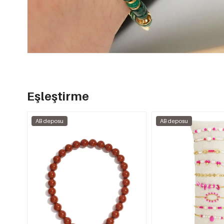
Eşleştirme
AB deposu
AB deposu