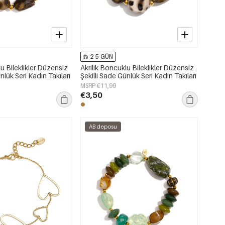
2-5 GÜN
lu Bileklikler Düzensiz
Akrilik Boncuklu Bileklikler Düzensiz
nlük Seri Kadın Takıları
Şekilli Sade Günlük Seri Kadın Takıları
MSRP €11,99
€3,50
AB deposu