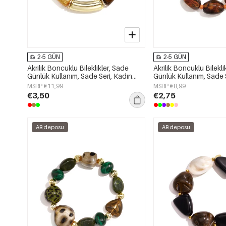
2-5 GÜN
2-5 GÜN
Akrilik Boncuklu Bileklikler, Sade
Akrilik Boncuklu Bilekli
Günlük Kullanım, Sade Seri, Kadın
Günlük Kullanım, Sade 
Takıları
Takıları
MSRP €11,99
MSRP €8,99
€3,50
€2,75
AB deposu
AB deposu