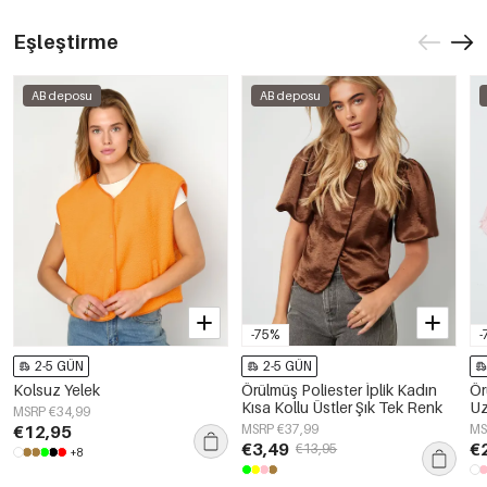
Eşleştirme
AB deposu
AB deposu
-75%
-
2-5 GÜN
2-5 GÜN
Kolsuz Yelek
Örülmüş Poliester İplik Kadın
Ör
Kısa Kollu Üstler Şık Tek Renk
Uz
MSRP €34,99
Re
€12,95
MSRP €37,99
MS
€3,49
€
€13,95
+8