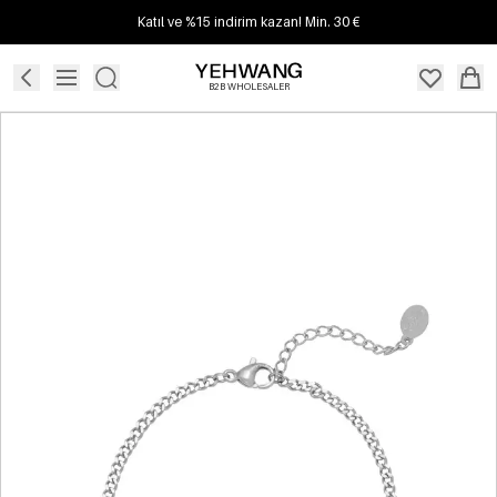
Katıl ve %15 indirim kazan! Min. 30 €
B2B WHOLESALER