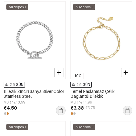
AB deposu
AB deposu
-10%
2-5 GÜN
2-5 GÜN
Bilezik Zinciri Sanya Silver Color
Temel Paslanmaz Çelik
Stainless Steel
Bağlantılı Bileklik
MSRP €13,99
MSRP €11,99
€4,50
€3,38
€3,75
AB deposu
AB deposu