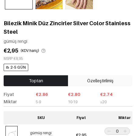
Bilezik Minik Düz Zincirler Silver Color Stainless
Steel
gümüş rengi
€2,95
(KDV hariç)
MSRP €8,95
2-5 GÜN
Toptan
Özelleştirilmiş
Fiyat
€2.86
€2.80
€2.74
Miktar
5-9
10-19
≥20
SKU
Fiyat
Miktar
gümüş rengi
€2,95