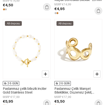
MSRP €14,99
€4,50
MSRP €14,99
€4,95
AB deposu
AB deposu
2-5 GÜN
2-5 GÜN
Paslanmaz çelik bilezik inciler
Paslanmaz Çelik Manşet
Gold Stainless Steel
Bileklikler, Düzensiz Şekil,
Günlük Kullanım, Sade Seri,
MSRP €17,99
MSRP €17,99
Kadın Takıları
€5,95
€5,50