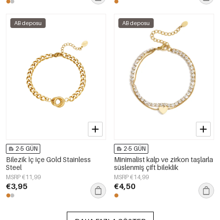
AB deposu
AB deposu
2-5 GÜN
2-5 GÜN
Bilezik İç içe Gold Stainless
Minimalist kalp ve zirkon taşlarla
Steel
süslenmiş çift bileklik
MSRP €11,99
MSRP €14,99
€3,95
€4,50