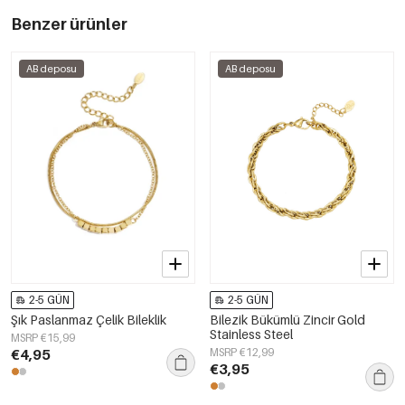
Benzer ürünler
AB deposu
AB deposu
2-5 GÜN
2-5 GÜN
Şık Paslanmaz Çelik Bileklik
Bilezik Bükümlü Zincir Gold
Stainless Steel
MSRP €15,99
€4,95
MSRP €12,99
€3,95