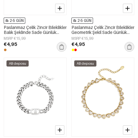
2-5 GÜN
2-5 GÜN
Paslanmaz Çelik Zincir Bileklikler
Paslanmaz Çelik Zincir Bileklikler
Balık Şeklinde Sade Günlük
Geometrik Şekil Sade Günlük
Kullanım İçin Sade Seri Kadın
Seri Kadın Takıları
MSRP €15,99
MSRP €15,99
Takıları
€4,95
€4,95
AB deposu
AB deposu