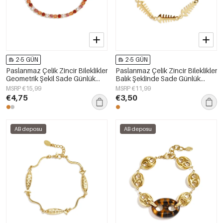
2-5 GÜN
2-5 GÜN
Paslanmaz Çelik Zincir Bileklikler
Paslanmaz Çelik Zincir Bileklikler
Geometrik Şekil Sade Günlük
Balık Şeklinde Sade Günlük
Seri Kadın Takıları
Kullanım İçin Sade Seri Kadın
MSRP €15,99
MSRP €11,99
Takıları
€4,75
€3,50
AB deposu
AB deposu