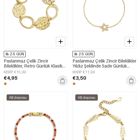
2-5 GÜN
2-5 GÜN
Paslanmaz Çelik Zincir
Paslanmaz Çelik Zincir Bileklikler
Bileklikler, Retro Günlük Klasik
Yıldız Şeklinde Sade Günlük
Seri Kadın Takıları
Kullanım İçin Sade Seri Kadın
MSRP €15,99
MSRP €11,99
Takıları
€4,95
€3,50
AB deposu
AB deposu