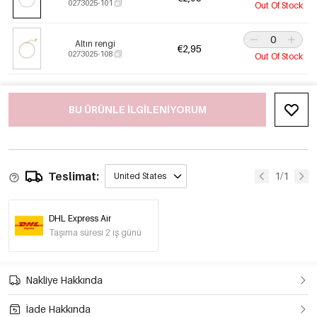
0273025-101
Out Of Stock
Altın rengi
€2,95
0273025-108
Out Of Stock
BU ÜRÜNLE ILGILENIYORUM
Teslimat:
1/1
United States
DHL Express Air
Taşıma süresi 2 iş günü
Nakliye Hakkında
İade Hakkında