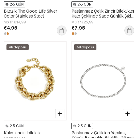
2-5 GÜN
2-5 GÜN
Bilezik The Good Life Silver
Paslanmaz Çelik Zincir Bileklikler
Color Stainless Steel
Kalp Şeklinde Sade Günlük Şıklık
Serisi Kadın Takıları
MSRP €14,99
MSRP €25,99
€4,95
€7,95
AB deposu
AB deposu
2-5 GÜN
2-5 GÜN
Kalın zincirli bileklik
Paslanmaz Çelikten Yapılmış
Küçük Boncuklu Bileklik - 25 mm