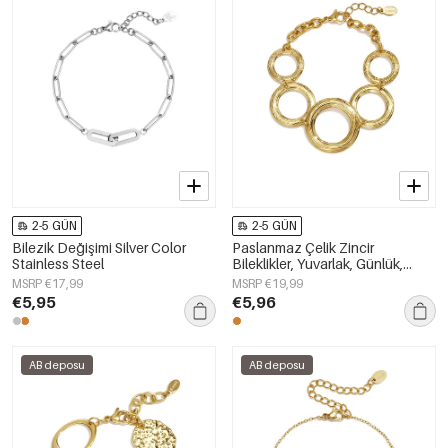
2-5 GÜN
2-5 GÜN
Bilezik Değişimi Silver Color
Paslanmaz Çelik Zincir
Stainless Steel
Bileklikler, Yuvarlak, Günlük,
Sade Seri, Kadın Takıları
MSRP €17,99
MSRP €19,99
€5,95
€5,96
AB deposu
AB deposu