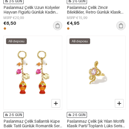
2-5 GÜN
2-5 GÜN
Paslanmaz Çelik Uzun Kolyeler
Paslanmaz Çelik Zincir
Hayvan Figürlü Günlük Kadın
Bileklikler, Retro Günlük Klasik
Takıları
Seri Kadın Takıları
MSRP €20,99
MSRP €15,99
€6,50
€4,95
AB deposu
AB deposu
2-5 GÜN
2-5 GÜN
Paslanmaz Çelik Sallantılı Küpe
Paslanmaz Çelik Şık Yılan Motifli
Balık Tatil Günlük Romantik Seri
Klasik Parti/Toplantı Lüks Serisi