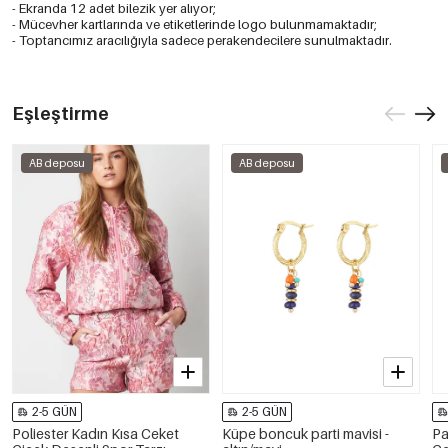
- Ekranda 12 adet bilezik yer alıyor;
- Mücevher kartlarında ve etiketlerinde logo bulunmamaktadır;
- Toptancımız aracılığıyla sadece perakendecilere sunulmaktadır.
Eşleştirme
AB deposu
AB deposu
2-5 GÜN
2-5 GÜN
Poliester Kadın Kısa Ceket
Küpe boncuk parti mavisi -
Pa