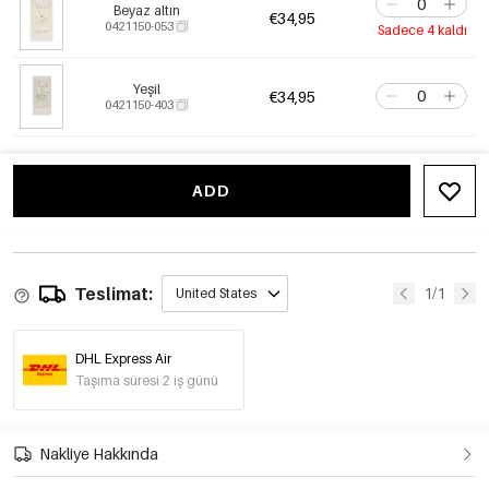
Beyaz altın
€34,95
0421150-053
Sadece 4 kaldı
Yeşil
€34,95
0421150-403
ADD
Teslimat:
1/1
United States
DHL Express Air
Taşıma süresi 2 iş günü
Nakliye Hakkında