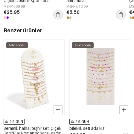
Çiçek Desenli Spor Tarzı
altın/mavi
Çe
St
MSRP €69,99
MSRP €16,99
MS
€25,95
€5,50
€
Benzer ürünler
AB deposu
AB deposu
2-5 GÜN
2-5 GÜN
Seramik halhal teşhir seti Çiçek
bileklik seti ada kız
Tatil/Plaj Romantik Serisi Kadın