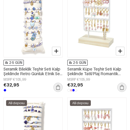
2-5 GÜN
2-5 GÜN
Seramik Bileklik Teşhir Seti Kalp
Seramik Küpe Teşhir Seti Kalp
Şeklinde Retro Günlük Etnik Seri
Şeklinde Tatil/Plaj Romantik
Kadın Takıları
Serisi Kadın Takıları
MSRP €105,99
MSRP €105,99
€32,95
€32,95
AB deposu
AB deposu