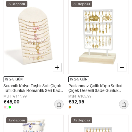
AB deposu
AB deposu
2-5 GÜN
2-5 GÜN
Seramik Kolye Teşhir Seti Çiçek
Paslanmaz Çelik Küpe Setleri
Tatil Günlük Romantik Seri Kadın
Çiçek Desenli Sade Günlük
Takıları
Kullanım Serisi Kadın Takıları
MSRP €144,99
MSRP €105,99
€45,00
€32,95
AB deposu
AB deposu