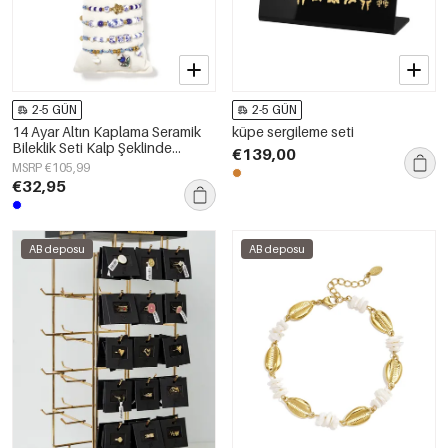
2-5 GÜN
2-5 GÜN
14 Ayar Altın Kaplama Seramik
küpe sergileme seti
Bileklik Seti Kalp Şeklinde
€139,00
Tatil/Plaj Romantik Serisi Kadın
MSRP €105,99
Takıları
€32,95
AB deposu
AB deposu