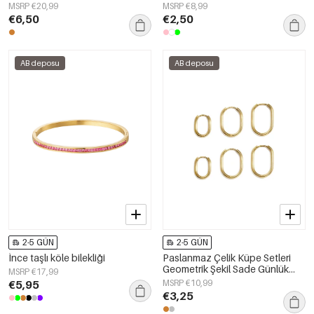
Kadın Takıları
Kadın Takıları
MSRP €20,99
MSRP €8,99
€6,50
€2,50
AB deposu
AB deposu
2-5 GÜN
2-5 GÜN
İnce taşlı köle bilekliği
Paslanmaz Çelik Küpe Setleri
Geometrik Şekil Sade Günlük
MSRP €17,99
Seri Kadın Takıları
€5,95
MSRP €10,99
€3,25