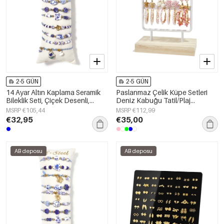
2-5 GÜN
2-5 GÜN
14 Ayar Altın Kaplama Seramik
Paslanmaz Çelik Küpe Setleri
Bileklik Seti, Çiçek Desenli,
Deniz Kabuğu Tatil/Plaj
Tatil/Plaj Temalı, Etnik Seri,
Romantik Serisi Kadın Takıları
MSRP €105,44
MSRP €112,99
Kadın Takıları
€32,95
€35,00
AB deposu
AB deposu