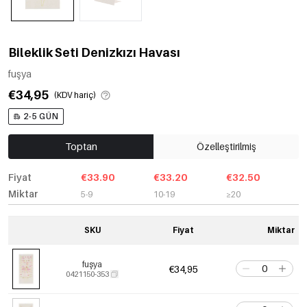
Bileklik Seti Denizkızı Havası
fuşya
€34,95
(KDV hariç)
2-5 GÜN
Toptan
Özelleştirilmiş
Fiyat
€33.90
€33.20
€32.50
Miktar
5-9
10-19
≥20
SKU
Fiyat
Miktar
fuşya
€34,95
0421150-353