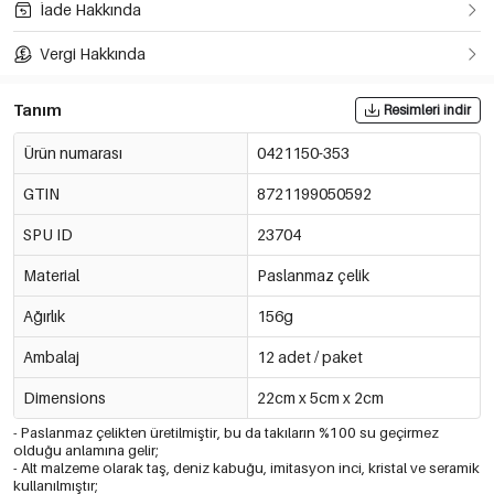
İade Hakkında
Vergi Hakkında
Tanım
Resimleri indir
Ürün numarası
0421150-353
GTIN
8721199050592
SPU ID
23704
Material
Paslanmaz çelik
Ağırlık
156g
Ambalaj
12 adet / paket
Dimensions
22cm x 5cm x 2cm
- Paslanmaz çelikten üretilmiştir, bu da takıların %100 su geçirmez
olduğu anlamına gelir;
- Alt malzeme olarak taş, deniz kabuğu, imitasyon inci, kristal ve seramik
kullanılmıştır;