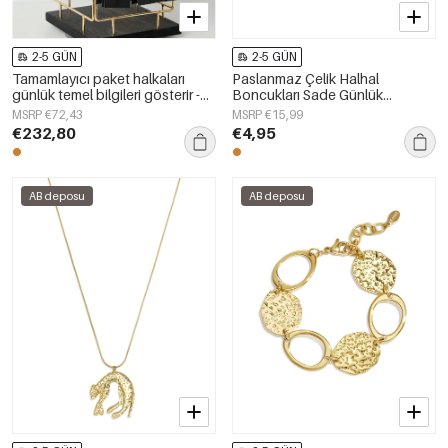
2-5 GÜN
2-5 GÜN
Tamamlayıcı paket halkaları
Paslanmaz Çelik Halhal
günlük temel bilgileri gösterir -
Boncukları Sade Günlük
paslanmaz çelik
Kullanım Sade Serisi Kadın
MSRP €72,43
MSRP €15,99
Takıları
€232,80
€4,95
AB deposu
AB deposu