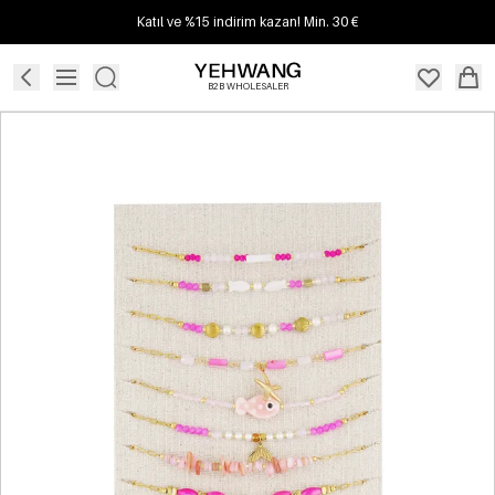
Katıl ve %15 indirim kazan! Min. 30 €
B2B WHOLESALER