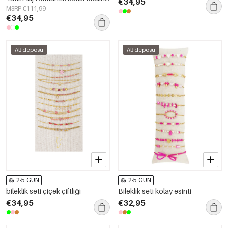
€34,95
takıları
MSRP €111,99
€34,95
AB deposu
AB deposu
2-5 GÜN
2-5 GÜN
bileklik seti çiçek çiftliği
Bileklik seti kolay esinti
€34,95
€32,95