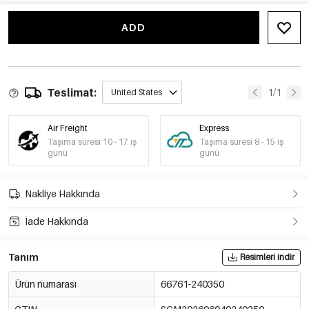
-15%
€1,13
66761-240356
€1,33
ADD
-15%
€1,06
66761-240357
€1,25
-15%
€1,06
66761-240358
Teslimat:
€1,25
1/1
United States
-15%
€1,20
66761-240359
€1,41
Air Freight
Express
Taşıma süresi 10 - 17 iş
Taşıma süresi 8 - 15 iş
-15%
€1,20
günü
günü
66761-240360
€1,41
-15%
€1,20
Nakliye Hakkında
66761-240361
€1,41
İade Hakkında
-15%
€1,66
66761-240362
€1,95
Tanım
Resimleri indir
Ürün numarası
66761-240350