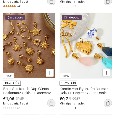
Min. sipariş: 1 adet
Min. sipariş: 1 adet
+46
+9
Çin deposu
Çin deposu
-15%
-15%
13-25 GÜN
13-25 GÜN
Basit Seri Kendin Yap Güneş
Kendin Yap Fiyonk Paslanmaz
Paslanmaz Çelik Su Geçirmez
Çelik Su Geçirmez Altın Renkli
Altın Renk Kadın Kolye Uçları
Kolye Uçları
€1,06
€0,74
€1,25
€0,87
Min. sipariş: 1 adet
Min. sipariş: 1 adet
+7
+1