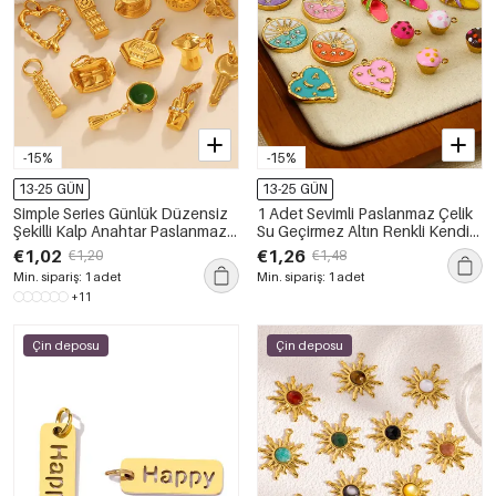
-15%
-15%
13-25 GÜN
13-25 GÜN
Simple Series Günlük Düzensiz
1 Adet Sevimli Paslanmaz Çelik
Şekilli Kalp Anahtar Paslanmaz
Su Geçirmez Altın Renkli Kendin
Çelik Su Geçirmez Altın Renk
Yap Kolye
€1,02
€1,26
€1,20
€1,48
Rhinestone Unisex Kolye
Min. sipariş: 1 adet
Min. sipariş: 1 adet
+11
Çin deposu
Çin deposu