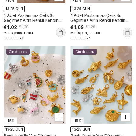
-15%
-15%
13-25 GÜN
13-25 GÜN
1 Adet Paslanmaz Çelik Su
1 Adet Paslanmaz Çelik Su
Geçirmez Altın Renkli Kendin
Geçirmez Altın Renkli Kendin
Yap Kolye
Yap Kolye
€1,02
€1,09
€1,20
€1,28
Min. sipariş: 1 adet
Min. sipariş: 1 adet
+6
+4
Çin deposu
Çin deposu
-15%
-15%
13-25 GÜN
13-25 GÜN
Basit Kendin Yap Düzensiz
Basit Kendin Yap Düzensiz