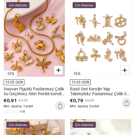
Çin deposu
Çin deposu
-15%
-15%
13-25 GÜN
13-25 GÜN
Hayvan Figürlü Paslanmaz Çelik
Basit Seri Kendin Yap
Su Geçirmez Altın Renkli Kendin
Takımyıldız Paslanmaz Çelik Su
Yap Kolyeler
Geçirmez Altın Renk Kadın
€0,91
€0,79
€1,07
€0,93
Kolye Uçları
Min. sipariş: 1 adet
Min. sipariş: 3 adet
+19
Çin deposu
Çin deposu