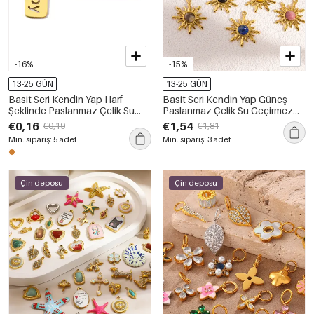
-16%
-15%
13-25 GÜN
13-25 GÜN
Basit Seri Kendin Yap Harf
Basit Seri Kendin Yap Güneş
Şeklinde Paslanmaz Çelik Su
Paslanmaz Çelik Su Geçirmez
Geçirmez Altın Renkli Kadın
Altın Renk Doğal Taş Kadın
€0,16
€1,54
€0,19
€1,81
Kolye Uçları
Kolye Uçları
Min. sipariş: 5 adet
Min. sipariş: 3 adet
Çin deposu
Çin deposu