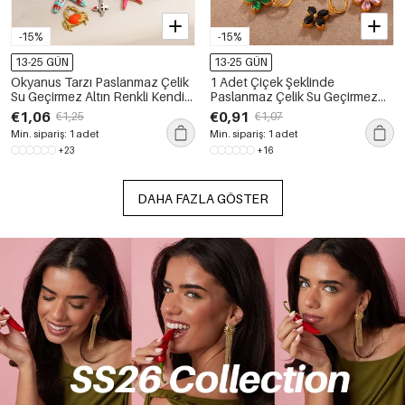
-15%
-15%
13-25 GÜN
13-25 GÜN
Okyanus Tarzı Paslanmaz Çelik
1 Adet Çiçek Şeklinde
Su Geçirmez Altın Renkli Kendin
Paslanmaz Çelik Su Geçirmez
Yap Kolyeler
Altın Renkli Rhinestone Kendin
€1,06
€0,91
€1,25
€1,07
Yap Kolye
Min. sipariş: 1 adet
Min. sipariş: 1 adet
+23
+16
DAHA FAZLA GÖSTER