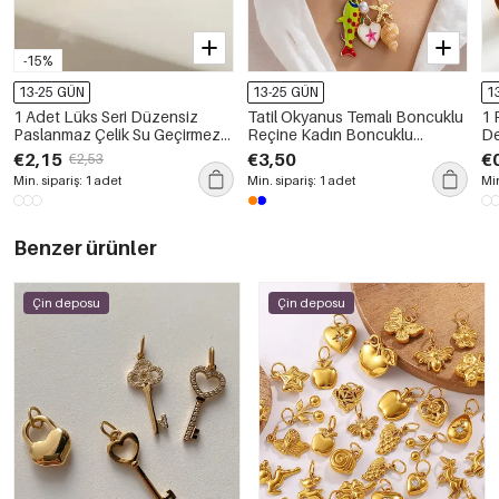
-15%
13-25 GÜN
13-25 GÜN
1
1 Adet Lüks Seri Düzensiz
Tatil Okyanus Temalı Boncuklu
1 
Paslanmaz Çelik Su Geçirmez
Reçine Kadın Boncuklu
De
Altın Renk Rhinestone Kadın
Kolyeler
Bi
€2,15
€3,50
€
€2,53
Tek Yüzük
Min. sipariş: 1 adet
Min. sipariş: 1 adet
Min
Benzer ürünler
Çin deposu
Çin deposu