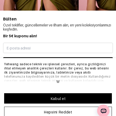
Bülten
Özel teklifler, güncellemeler ve ilham alın, en yeni koleksiyonlarımızı
keşfedin.
Bir 5€ kuponu alın!
ABONE OLMAK
Yehwang sadece teknik ve işlevsel çerezleri, ayrıca gizliliğinizi
ihlal etmeyen analitik çerezleri kullanır. Bir çerez, bu web sitesini
ilk ziyaretinizde bilgisayarınıza, tabletinize veya akıllı
telefonunuza kaydedilen küçük bir metin dosyasıdır.Kullandığımız
BILGI
çerezler, web sitesinin teknik işleyişi ve kullanım kolaylığı için
gereklidir. Web sitesinin düzgün bir şekilde çalışmasını sağlar ve
tercih ettiğiniz ayarları hatırlar. Ayrıca web sitemizi optimize
etmemize olanak tanır.Yehwang'da iyi bir tarama ve alışveriş
GENEL
deneyimi yaşamanızı sağlamak için çerezlerin toplanmasını ve
Kabul et
kullanılmasını kabul etmenizi öneririz. Çerezlerden çıkış
yapabilirsiniz, böylece internet tarayıcınızın ayarlarını
düzenleyerek artık çerezleri kaydetmez. Ayrıca, tarayıcınızın
Hepsini Reddet
SSS
ayarları aracılığıyla önceden kaydedilen tüm bilgileri de