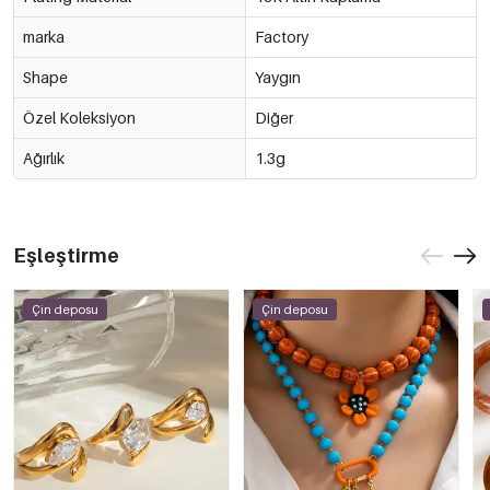
marka
Factory
Shape
Yaygın
Özel Koleksiyon
Diğer
Ağırlık
1.3g
Eşleştirme
Çin deposu
Çin deposu