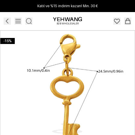
Katıl ve %15 indirim kazan! Min. 30 €
B2B WHOLESALER
-15%