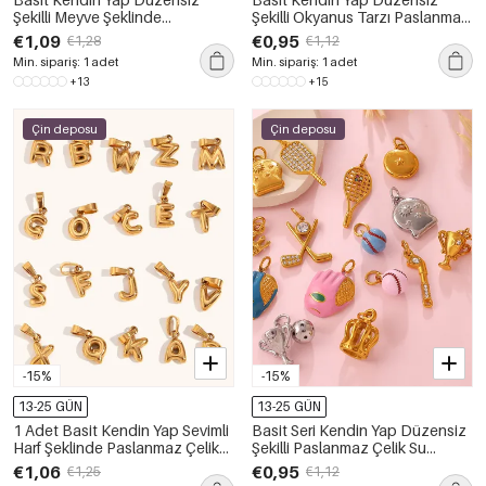
Şekilli Meyve Şeklinde
Şekilli Okyanus Tarzı Paslanmaz
Paslanmaz Çelik Su Geçirmez
Çelik Su Geçirmez Altın Renkli
€1,09
€0,95
€1,28
€1,12
Altın Renkli Yapay Elmas Kolye
Yapay Elmas Kolye Uçları
Min. sipariş: 1 adet
Min. sipariş: 1 adet
Uçları
+13
+15
Çin deposu
Çin deposu
-15%
-15%
13-25 GÜN
13-25 GÜN
1 Adet Basit Kendin Yap Sevimli
Basit Seri Kendin Yap Düzensiz
Harf Şeklinde Paslanmaz Çelik
Şekilli Paslanmaz Çelik Su
Su Geçirmez Altın Renkli Kadın
Geçirmez Altın Renkli
€1,06
€0,95
€1,25
€1,12
Kolye Ucu
Rhinestone Kolye Uçları