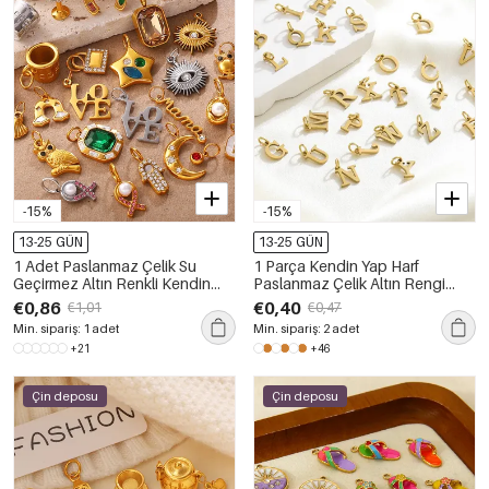
-15%
-15%
13-25 GÜN
13-25 GÜN
1 Adet Paslanmaz Çelik Su
1 Parça Kendin Yap Harf
Geçirmez Altın Renkli Kendin
Paslanmaz Çelik Altın Rengi
Yap Kolye
Kadın Kolye
€0,86
€0,40
€1,01
€0,47
Min. sipariş: 1 adet
Min. sipariş: 2 adet
+21
+46
Çin deposu
Çin deposu