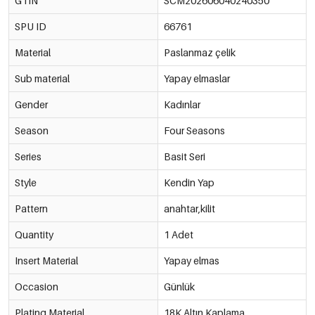
GTIN
SCM202606040240350
SPU ID
66761
Material
Paslanmaz çelik
Sub material
Yapay elmaslar
Gender
Kadınlar
Season
Four Seasons
Series
Basit Seri
Style
Kendin Yap
Pattern
anahtar,kilit
Quantity
1 Adet
Insert Material
Yapay elmas
Occasion
Günlük
Plating Material
18K Altın Kaplama