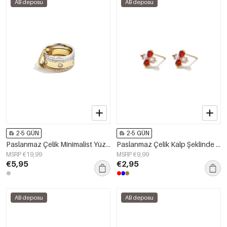
AB deposu
AB deposu
2-5 GÜN
2-5 GÜN
Paslanmaz Çelik Minimalist Yüzükler, Yuvarlak, Sade, Günlük, Basit Seri, Kadın Takıları
Paslanmaz Çelik Kalp Şeklinde Çivili Küpe, Sade Günlük Seri, Kadın Takıları
MSRP €19,99
MSRP €9,99
€5,95
€2,95
AB deposu
AB deposu