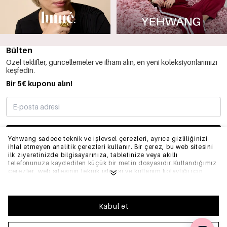
Bülten
Özel teklifler, güncellemeler ve ilham alın, en yeni koleksiyonlarımızı
keşfedin.
Bir 5€ kuponu alın!
ABONE OLMAK
Yehwang sadece teknik ve işlevsel çerezleri, ayrıca gizliliğinizi
ihlal etmeyen analitik çerezleri kullanır. Bir çerez, bu web sitesini
ilk ziyaretinizde bilgisayarınıza, tabletinize veya akıllı
telefonunuza kaydedilen küçük bir metin dosyasıdır.Kullandığımız
BILGI
çerezler, web sitesinin teknik işleyişi ve kullanım kolaylığı için
gereklidir. Web sitesinin düzgün bir şekilde çalışmasını sağlar ve
tercih ettiğiniz ayarları hatırlar. Ayrıca web sitemizi optimize
etmemize olanak tanır.Yehwang'da iyi bir tarama ve alışveriş
GENEL
deneyimi yaşamanızı sağlamak için çerezlerin toplanmasını ve
Kabul et
kullanılmasını kabul etmenizi öneririz. Çerezlerden çıkış
yapabilirsiniz, böylece internet tarayıcınızın ayarlarını