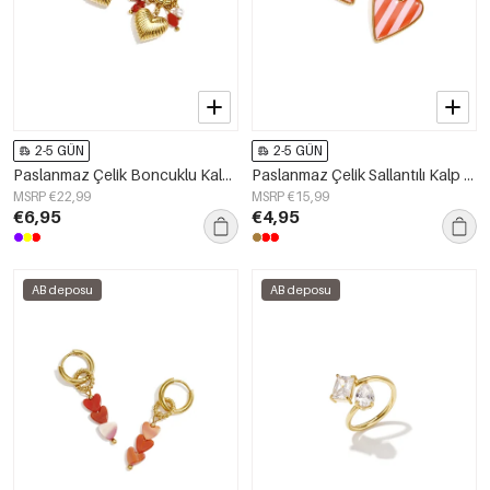
2-5 GÜN
2-5 GÜN
Paslanmaz Çelik Boncuklu Kalp Şeklinde Küpe, Sade Günlük Seri, Kadın Takıları
Paslanmaz Çelik Sallantılı Kalp Küpe, Sade Günlük Seri, Kadın Takıları
MSRP €22,99
MSRP €15,99
€6,95
€4,95
AB deposu
AB deposu