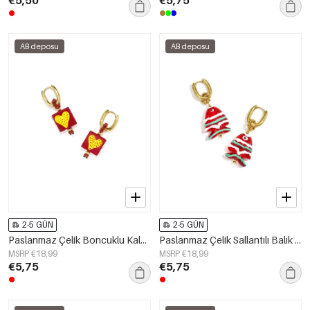
AB deposu
AB deposu
2-5 GÜN
2-5 GÜN
Paslanmaz Çelik Boncuklu Kalp Şeklinde Sevimli Günlük Sade Seri Kadın Takıları
Paslanmaz Çelik Sallantılı Balık Şeklinde Küpe, Sade Günlük Seri, Kadın Takıları
MSRP €18,99
MSRP €18,99
€5,75
€5,75