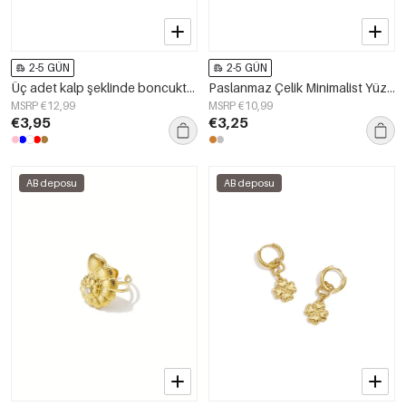
2-5 GÜN
2-5 GÜN
Üç adet kalp şeklinde boncuktan oluşan küçük halka küpeler.
Paslanmaz Çelik Minimalist Yüzükler Elips Şeklinde Sade Günlük Kullanım İçin Sade Seri Kadın Takıları
MSRP €12,99
MSRP €10,99
€3,95
€3,25
AB deposu
AB deposu