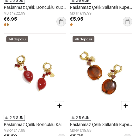
2-5 GÜN
2-5 GÜN
Paslanmaz Çelik Boncuklu Küpe Çiçek Desenli Günlük Romantik Seri Kadın Takıları
Paslanmaz Çelik Sallantılı Küpe Çiçek Desenli Sade Günlük Şık Seri Kadın Takıları
MSRP €22,99
MSRP €19,99
€6,95
€5,95
AB deposu
AB deposu
2-5 GÜN
2-5 GÜN
Paslanmaz Çelik Boncuklu Kalp Şeklinde Küpe, Sade Günlük Seri, Kadın Takıları
Paslanmaz Çelik Sallantılı Küpe Çiçek Desenli Sade Günlük Şık Seri Kadın Takıları
MSRP €17,99
MSRP €18,99
€5,50
€5,75