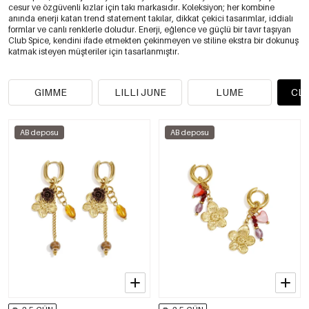
cesur ve özgüvenli kızlar için takı markasıdır. Koleksiyon; her kombine
anında enerji katan trend statement takılar, dikkat çekici tasarımlar, iddialı
formlar ve canlı renklerle doludur. Enerji, eğlence ve güçlü bir tavır taşıyan
Club Spice, kendini ifade etmekten çekinmeyen ve stiline ekstra bir dokunuş
katmak isteyen müşteriler için tasarlanmıştır.
GIMME
LILLI JUNE
LUME
CLU
AB deposu
AB deposu