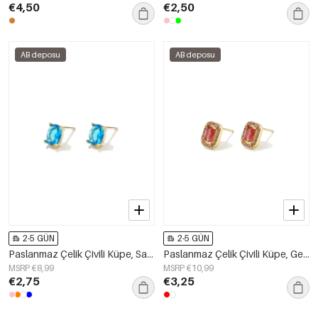
€4,50
€2,50
AB deposu
AB deposu
2-5 GÜN
2-5 GÜN
Paslanmaz Çelik Çivili Küpe, Sade Günlük Kullanım, Sade Seri, Kadın Takıları
Paslanmaz Çelik Çivili Küpe, Geometrik Şekil, Sade Günlük Seri, Kadın Takıları
MSRP €8,99
MSRP €10,99
€2,75
€3,25