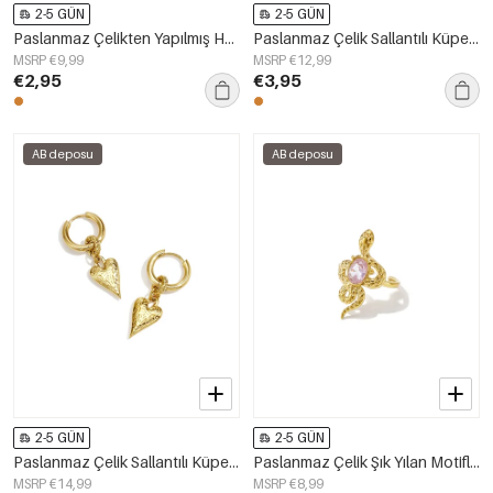
2-5 GÜN
2-5 GÜN
Paslanmaz Çelikten Yapılmış Hayvan Figürlü Sade Günlük Kullanım İçin Şık Yüzükler Kadın Takıları
Paslanmaz Çelik Sallantılı Küpe, Yonca Şeklinde, Sade, Günlük Kullanım İçin, Sade Seri, Kadın Takıları
MSRP €9,99
MSRP €12,99
€2,95
€3,95
AB deposu
AB deposu
2-5 GÜN
2-5 GÜN
Paslanmaz Çelik Sallantılı Küpe Kalp Şeklinde Sade Günlük Şıklık Serisi Kadın Takıları
Paslanmaz Çelik Şık Yılan Motifli Klasik Parti/Toplantı Lüks Serisi Kadın Takıları
MSRP €14,99
MSRP €8,99