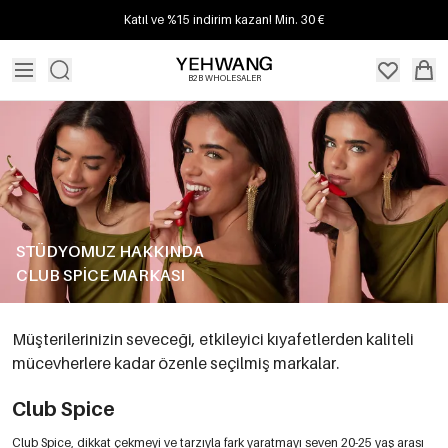
Katıl ve %15 indirim kazan! Min. 30 €
B2B WHOLESALER
STÜDYOMUZ HAKKINDA
CLUB SPICE MARKASI
Müşterilerinizin seveceği, etkileyici kıyafetlerden kaliteli
mücevherlere kadar özenle seçilmiş markalar.
Club Spice
Club Spice, dikkat çekmeyi ve tarzıyla fark yaratmayı seven 20-25 yaş arası