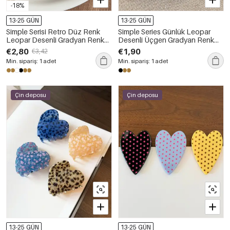
-18%
13-25 GÜN
13-25 GÜN
Simple Serisi Retro Düz Renk
Simple Series Günlük Leopar
Leopar Desenli Gradyan Renk
Desenli Üçgen Gradyan Renk
Asetat Saç Tokaları
Asetat Saç Tokaları
€2,80
€1,90
€3,42
Min. sipariş: 1 adet
Min. sipariş: 1 adet
Çin deposu
Çin deposu
13-25 GÜN
13-25 GÜN