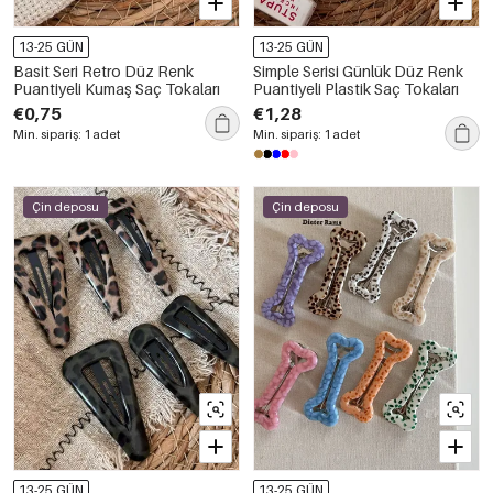
13-25 GÜN
13-25 GÜN
Basit Seri Retro Düz Renk
Simple Serisi Günlük Düz Renk
Puantiyeli Kumaş Saç Tokaları
Puantiyeli Plastik Saç Tokaları
€0,75
€1,28
Min. sipariş: 1 adet
Min. sipariş: 1 adet
Çin deposu
Çin deposu
13-25 GÜN
13-25 GÜN