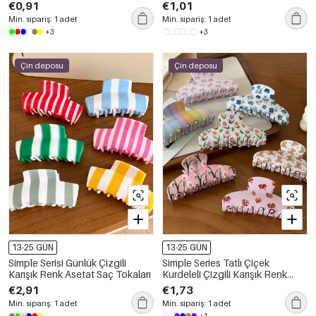
Akrilik Saç Tokaları
Renk Plastik Saç Tokaları
€0,91
€1,01
Min. sipariş: 1 adet
Min. sipariş: 1 adet
+3
+3
Çin deposu
Çin deposu
13-25 GÜN
13-25 GÜN
Simple Serisi Günlük Çizgili
Simple Series Tatlı Çiçek
Karışık Renk Asetat Saç Tokaları
Kurdeleli Çizgili Karışık Renk
Çilek Akrilik Saç Tokaları
€2,91
€1,73
Min. sipariş: 1 adet
Min. sipariş: 1 adet