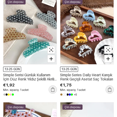
Çin deposu
Çin deposu
13-25 GÜN
13-25 GÜN
Simple Serisi Günlük Kullanım
Simple Series Daily Heart Karışık
İçin Düz Renk Yıldız Şekilli Akrilik
Renk Geçişli Asetat Saç Tokaları
Saç Tokaları
€1,92
€1,75
Min. sipariş: 1 adet
Min. sipariş: 1 adet
+6
Çin deposu
Çin deposu