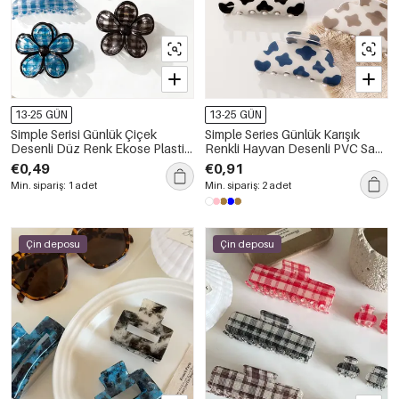
13-25 GÜN
13-25 GÜN
Simple Serisi Günlük Çiçek
Simple Series Günlük Karışık
Desenli Düz Renk Ekose Plastik
Renkli Hayvan Desenli PVC Saç
Saç Tokaları
Tokaları
€0,49
€0,91
Min. sipariş: 1 adet
Min. sipariş: 2 adet
Çin deposu
Çin deposu