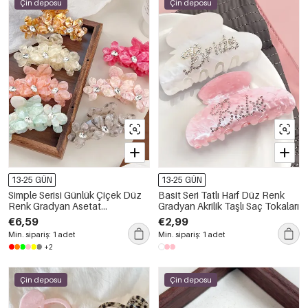
Çin deposu
Çin deposu
13-25 GÜN
13-25 GÜN
Simple Serisi Günlük Çiçek Düz
Basit Seri Tatlı Harf Düz Renk
Renk Gradyan Asetat
Gradyan Akrilik Taşlı Saç Tokaları
Rhinestone Saç Tokaları
€6,59
€2,99
Min. sipariş: 1 adet
Min. sipariş: 1 adet
+2
Çin deposu
Çin deposu