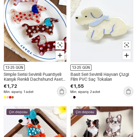
13-25 GÜN
13-25 GÜN
Simple Serisi Sevimli Puantiyeli
Basit Seri Sevimli Hayvan Çizgi
Karışık Renkli Dachshund Asetat
Film PVC Saç Tokaları
Saç Tokaları
€1,72
€1,55
Min. sipariş: 1 adet
Min. sipariş: 2 adet
Çin deposu
Çin deposu