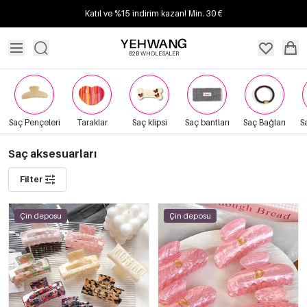
Katıl ve %15 indirim kazan! Min. 30 €
B2B WHOLESALER
Saç Pençeleri
Taraklar
Saç klipsi
Saç bantları
Saç Bağları
S
Saç aksesuarları
Filter
Çin deposu
Çin deposu