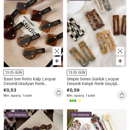
13-25 GÜN
13-25 GÜN
Basit Seri Retro Kalp Leopar
Simple Series Günlük Leopar
Desenli Gradyan Renk
Desenli Karışık Renk Geçişli
Geometrik Şekil Reçine Taşlı Saç
Plastik Saç Tokaları
€0,53
€0,59
Tokaları
Min. sipariş: 1 adet
Min. sipariş: 1 adet
Çin deposu
Çin deposu