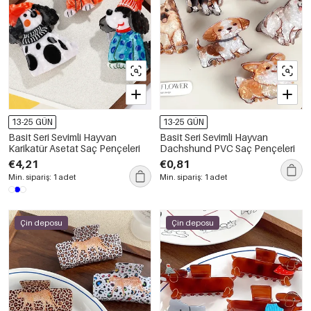
13-25 GÜN
13-25 GÜN
Basit Seri Sevimli Hayvan
Basit Seri Sevimli Hayvan
Karikatür Asetat Saç Pençeleri
Dachshund PVC Saç Pençeleri
€4,21
€0,81
Min. sipariş: 1 adet
Min. sipariş: 1 adet
Çin deposu
Çin deposu