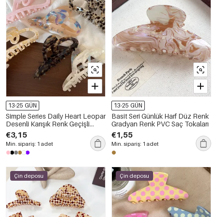
13-25 GÜN
13-25 GÜN
Simple Series Daily Heart Leopar
Basit Seri Günlük Harf Düz Renk
Desenli Karışık Renk Geçişli
Gradyan Renk PVC Saç Tokaları
Asetat Saç Tokaları
€3,15
€1,55
Min. sipariş: 1 adet
Min. sipariş: 1 adet
Çin deposu
Çin deposu