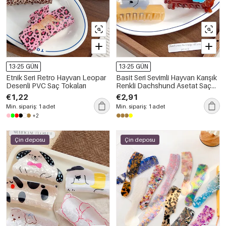
13-25 GÜN
13-25 GÜN
Etnik Seri Retro Hayvan Leopar
Basit Seri Sevimli Hayvan Karışık
Desenli PVC Saç Tokaları
Renkli Dachshund Asetat Saç
Pençeleri
€1,22
€2,91
Min. sipariş: 1 adet
Min. sipariş: 1 adet
+2
Çin deposu
Çin deposu