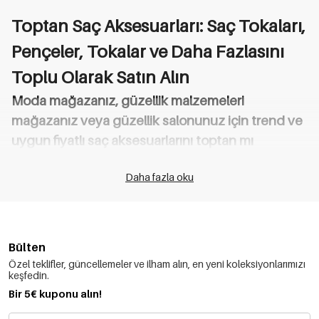
Toptan Saç Aksesuarları: Saç Tokaları,
Pençeler, Tokalar ve Daha Fazlasını
Toplu Olarak Satın Alın
Moda mağazanız, güzellik malzemeleri
mağazanız veya güzellik salonunuz için trend ve
uygun fiyatlı saç aksesuarlarını toptan mı
arıyorsunuz?
Daha fazla oku
Yehwang Factory Direct olarak, kalite, stil ve rakipsiz fiyatları bir
araya getiren geniş bir toptan saç aksesuarları yelpazesi
sunuyoruz. Bu seçenekler, Avrupa ve diğer ülkelerdeki
perakendeciler, bayiler, kuaförler ve tedarik acenteleri için
mükemmeldir.
Bülten
Popüler Saç Aksesuarları Kategorilerimizi
Özel teklifler, güncellemeler ve ilham alın, en yeni koleksiyonlarımızı
Keşfedin:
keşfedin.
Saç Pençeleri – En çok satan toptan pençe tokalarımız, minimal
Bir 5€ kuponu alın!
mat yüzeylerden retro kalın pençelere kadar çeşitli boyutlarda,