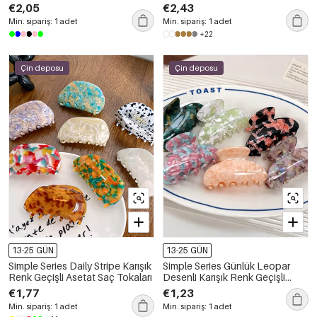
Geometrik Şekilli Asetat Saç
€2,05
€2,43
Tokaları
Min. sipariş: 1 adet
Min. sipariş: 1 adet
+22
Çin deposu
Çin deposu
13-25 GÜN
13-25 GÜN
Simple Series Daily Stripe Karışık
Simple Series Günlük Leopar
Renk Geçişli Asetat Saç Tokaları
Desenli Karışık Renk Geçişli
Asetat Saç Tokaları
€1,77
€1,23
Min. sipariş: 1 adet
Min. sipariş: 1 adet