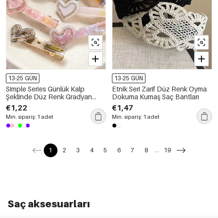
13-25 GÜN
13-25 GÜN
Simple Series Günlük Kalp
Etnik Seri Zarif Düz Renk Oyma
Şeklinde Düz Renk Gradyan
Dokuma Kumaş Saç Bantları
Asetat Taşlı Unisex Saç Tokaları
€1,22
€1,47
Min. sipariş: 1 adet
Min. sipariş: 1 adet
1
2
3
4
5
6
7
8
...
19
Saç aksesuarları