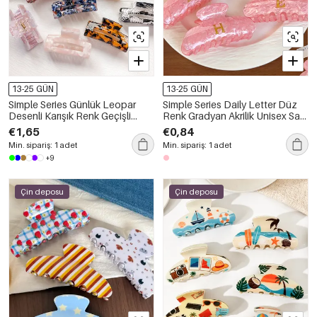
13-25 GÜN
13-25 GÜN
Simple Series Günlük Leopar
Simple Series Daily Letter Düz
Desenli Karışık Renk Geçişli
Renk Gradyan Akrilik Unisex Saç
Asetat Saç Tokaları
Tokaları
€1,65
€0,84
Min. sipariş: 1 adet
Min. sipariş: 1 adet
+9
Çin deposu
Çin deposu