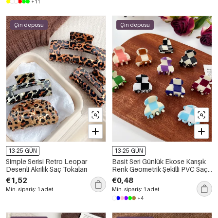
+11
Çin deposu
Çin deposu
13-25 GÜN
13-25 GÜN
Simple Serisi Retro Leopar
Basit Seri Günlük Ekose Karışık
Desenli Akrilik Saç Tokaları
Renk Geometrik Şekilli PVC Saç
Tokaları
€1,52
€0,48
Min. sipariş: 1 adet
Min. sipariş: 1 adet
+4