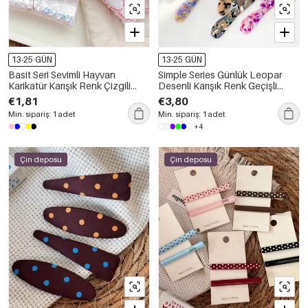
13-25 GÜN
13-25 GÜN
Basit Seri Sevimli Hayvan
Simple Series Günlük Leopar
Karikatür Karışık Renk Çizgili
Desenli Karışık Renk Geçişli
Akrilik Saç Pençeleri
Asetik Asit Tarakları
€1,81
€3,80
Min. sipariş: 1 adet
Min. sipariş: 1 adet
+4
Çin deposu
Çin deposu