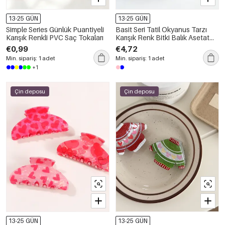
13-25 GÜN
13-25 GÜN
Simple Series Günlük Puantiyeli
Basit Seri Tatil Okyanus Tarzı
Karışık Renkli PVC Saç Tokaları
Karışık Renk Bitki Balık Asetat
Çocuk Saç Pençeleri
€0,99
€4,72
Min. sipariş: 1 adet
Min. sipariş: 1 adet
+1
Çin deposu
Çin deposu
13-25 GÜN
13-25 GÜN