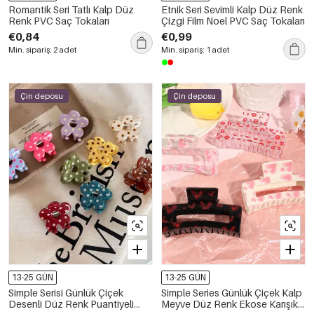
Romantik Seri Tatlı Kalp Düz
Etnik Seri Sevimli Kalp Düz Renk
Renk PVC Saç Tokaları
Çizgi Film Noel PVC Saç Tokaları
€0,84
€0,99
Min. sipariş: 2 adet
Min. sipariş: 1 adet
Çin deposu
Çin deposu
13-25 GÜN
13-25 GÜN
Simple Serisi Günlük Çiçek
Simple Series Günlük Çiçek Kalp
Desenli Düz Renk Puantiyeli
Meyve Düz Renk Ekose Karışık