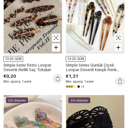
13-25 GÜN
13-25 GÜN
Simple Serisi Retro Leopar
Simple Series Günlük Çiçek
Desenli Akrilik Saç Tokaları
Leopar Desenli Karışık Renk
Geçişli Asetat Saç Tokaları
€0,20
€1,31
Min. sipariş: 1 adet
Min. sipariş: 1 adet
+2
Çin deposu
Çin deposu