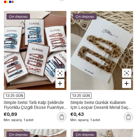
Çin deposu
Çin deposu
13-25 GÜN
13-25 GÜN
Simple Serisi Tatlı Kalp Şeklinde
Simple Serisi Günlük Kullanım
Fiyonklu Çizgili Ekose Puantiyeli
İçin Leopar Desenli Metal Saç
Yıldız Metal Çocuk Saç Tokaları
Tokaları
€0,89
€0,43
Min. sipariş: 1 adet
Min. sipariş: 1 adet
Çin deposu
Çin deposu