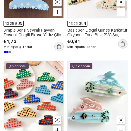
13-25 GÜN
13-25 GÜN
Simple Serisi Sevimli Hayvan
Basit Seri Doğal Güneş Karikatür
Desenli Çizgili Ekose Yıldız Çilek
Okyanus Tarzı Bitki PVC Saç
Akrilik Saç Tokaları
Tokaları
€1,73
€0,91
Min. sipariş: 1 adet
Min. sipariş: 1 adet
Çin deposu
Çin deposu