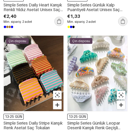
Simple Series Daily Heart Karışık
Simple Series Günlük Kalp
Renkli Yıldız Asetat Unisex Saç
Puantiyeli Asetat Unisex Saç
Tokaları
Tokaları
€2,40
€1,33
Min. sipariş: 2 adet
Min. sipariş: 2 adet
Çin deposu
Çin deposu
13-25 GÜN
13-25 GÜN
Simple Series Daily Stripe Karışık
Simple Series Günlük Leopar
Renk Asetat Saç Tokaları
Desenli Karışık Renk Geçişli