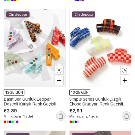
+1
Çin deposu
Çin deposu
13-25 GÜN
13-25 GÜN
Basit Seri Günlük Leopar
Simple Series Günlük Çizgili
Desenli Karışık Renk Geçişli
Ekose Gradyan Renk Geçişli
Geometrik Şekilli Asetat Saç
Asetat Saç Tokaları
€2,39
€2,91
Tokaları
Min. sipariş: 1 adet
Min. sipariş: 1 adet