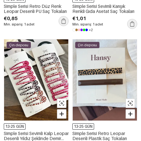
Simple Serisi Retro Düz Renk
Simple Serisi Sevimli Karışık
Leopar Desenli PU Saç Tokaları
Renkli Gıda Asetat Saç Tokaları
€0,85
€1,01
Min. sipariş: 1 adet
Min. sipariş: 1 adet
+2
Çin deposu
Çin deposu
13-25 GÜN
13-25 GÜN
Simple Serisi Sevimli Kalp Leopar
Simple Serisi Retro Leopar
Desenli Yıldız Şeklinde Demir
Desenli Plastik Saç Tokaları