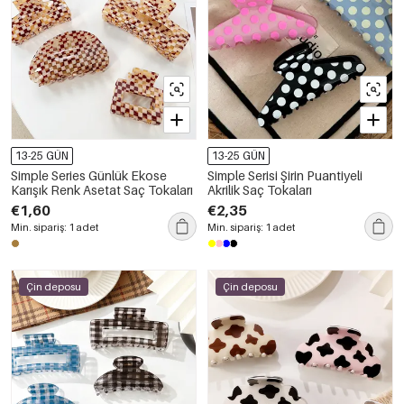
13-25 GÜN
13-25 GÜN
Simple Series Günlük Ekose
Simple Serisi Şirin Puantiyeli
Karışık Renk Asetat Saç Tokaları
Akrilik Saç Tokaları
€1,60
€2,35
Min. sipariş: 1 adet
Min. sipariş: 1 adet
Çin deposu
Çin deposu