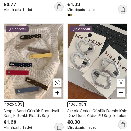
Saç Tokaları
€0,77
€1,33
Min. sipariş: 1 adet
Min. sipariş: 1 adet
Çin deposu
Çin deposu
13-25 GÜN
13-25 GÜN
Simple Serisi Günlük Puantiyeli
Simple Series Günlük Damla Kalp
Karışık Renkli Plastik Saç
Düz Renk Yıldız PU Saç Tokaları
Tokaları
€1,68
€0,30
Min. sipariş: 1 adet
Min. sipariş: 1 adet